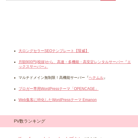
大ロングセラーSEOテンプレート【賢威】
月額900円(税抜)から、高速・多機能・高安定レンタルサーバー『エ
ックスサーバー』
マルチドメイン無制限！高機能サーバー『
ヘテムル
』
ブロガー専用WordPressテーマ「OPENCAGE」
Web集客に特化したWordPressテーマ Emanon
PV数ランキング