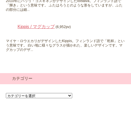
2010年にハッリ・コスキネンがデザインしたloistava。フィンランド語で
「輝き」という意味です。 ふたはろうとのような形をしていますが、ふた
の部分には細...
Kippis / マグカップ
(6,952pv)
マイヤ・ロウエカリがデザインしたKippis。フィンランド語で「乾杯」とい
う意味です。 白い地に様々なグラスが描かれた、楽しいデザインです。マ
グカップのデザ...
カテゴリー
カ
テ
ゴ
リ
ー