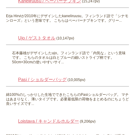
Kaneliruusu / ペーパーナプキン
(15,247pv)
Erja Hirviが2010年にデザインしたkaneliruusu。フィンランド語で「シナモ
ンローズ」という意味です。 こちらはペーパーナプキンです。グリー...
Ujo / ゲストタオル
(10,147pv)
石本藤雄がデザインしたujo。フィンランド語で「内気な」という意味
です。 こちらのタオルは白とブルーの細いストライプ柄です。
50cm×30cmの使いやすいサイ...
Pasi / ショルダーバッグ
(10,005pv)
綿100%のしっかりした生地でできたこちらのPasiショルダーバッグ。 マチ
はあまりなく、薄いタイプです。必要最低限の荷物をまとめるのにちょうど
良いサイズです...
Loistava / キャンドルホルダー
(9,206pv)