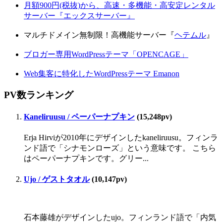
月額900円(税抜)から、高速・多機能・高安定レンタル
サーバー『エックスサーバー』
マルチドメイン無制限！高機能サーバー『
ヘテムル
』
ブロガー専用WordPressテーマ「OPENCAGE」
Web集客に特化したWordPressテーマ Emanon
PV数ランキング
Kaneliruusu / ペーパーナプキン
(15,248pv)
Erja Hirviが2010年にデザインしたkaneliruusu。フィンラ
ンド語で「シナモンローズ」という意味です。 こちら
はペーパーナプキンです。グリー...
Ujo / ゲストタオル
(10,147pv)
石本藤雄がデザインしたujo。フィンランド語で「内気