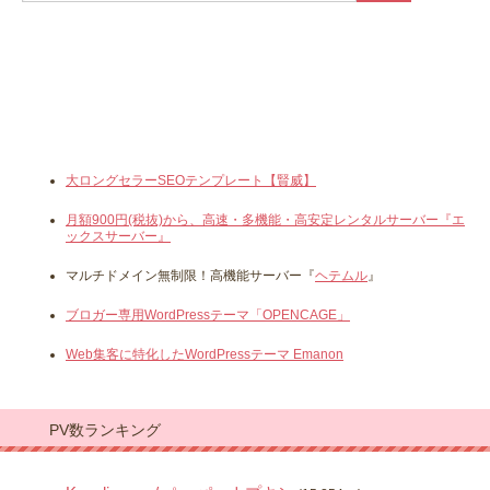
大ロングセラーSEOテンプレート【賢威】
月額900円(税抜)から、高速・多機能・高安定レンタルサーバー『エ
ックスサーバー』
マルチドメイン無制限！高機能サーバー『
ヘテムル
』
ブロガー専用WordPressテーマ「OPENCAGE」
Web集客に特化したWordPressテーマ Emanon
PV数ランキング