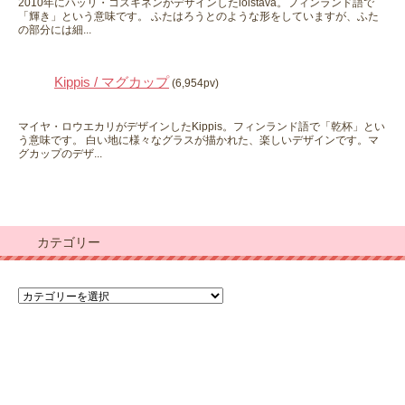
2010年にハッリ・コスキネンがデザインしたloistava。フィンランド語で
「輝き」という意味です。 ふたはろうとのような形をしていますが、ふた
の部分には細...
Kippis / マグカップ
(6,954pv)
マイヤ・ロウエカリがデザインしたKippis。フィンランド語で「乾杯」とい
う意味です。 白い地に様々なグラスが描かれた、楽しいデザインです。マ
グカップのデザ...
カテゴリー
カ
テ
ゴ
リ
ー