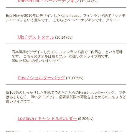
Kaneliruusu / ペーパーナプキン
(15,247pv)
Erja Hirviが2010年にデザインしたkaneliruusu。フィンランド語で「シナモ
ンローズ」という意味です。 こちらはペーパーナプキンです。グリー...
Ujo / ゲストタオル
(10,147pv)
石本藤雄がデザインしたujo。フィンランド語で「内気な」という意味
です。 こちらのタオルは白とブルーの細いストライプ柄です。
50cm×30cmの使いやすいサイ...
Pasi / ショルダーバッグ
(10,005pv)
綿100%のしっかりした生地でできたこちらのPasiショルダーバッグ。 マチ
はあまりなく、薄いタイプです。必要最低限の荷物をまとめるのにちょうど
良いサイズです...
Loistava / キャンドルホルダー
(9,206pv)