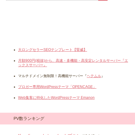
大ロングセラーSEOテンプレート【賢威】
月額900円(税抜)から、高速・多機能・高安定レンタルサーバー『エ
ックスサーバー』
マルチドメイン無制限！高機能サーバー『
ヘテムル
』
ブロガー専用WordPressテーマ「OPENCAGE」
Web集客に特化したWordPressテーマ Emanon
PV数ランキング