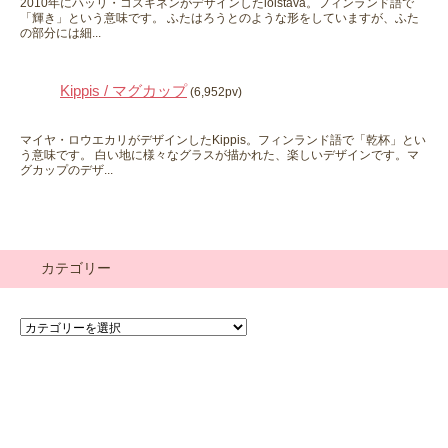
2010年にハッリ・コスキネンがデザインしたloistava。フィンランド語で
「輝き」という意味です。 ふたはろうとのような形をしていますが、ふた
の部分には細...
Kippis / マグカップ
(6,952pv)
マイヤ・ロウエカリがデザインしたKippis。フィンランド語で「乾杯」とい
う意味です。 白い地に様々なグラスが描かれた、楽しいデザインです。マ
グカップのデザ...
カテゴリー
カ
テ
ゴ
リ
ー