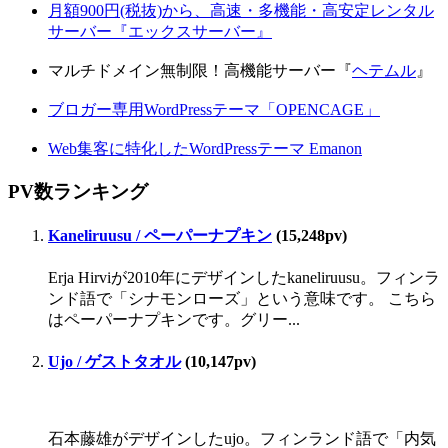
月額900円(税抜)から、高速・多機能・高安定レンタル
サーバー『エックスサーバー』
マルチドメイン無制限！高機能サーバー『
ヘテムル
』
ブロガー専用WordPressテーマ「OPENCAGE」
Web集客に特化したWordPressテーマ Emanon
PV数ランキング
Kaneliruusu / ペーパーナプキン
(15,248pv)
Erja Hirviが2010年にデザインしたkaneliruusu。フィンラ
ンド語で「シナモンローズ」という意味です。 こちら
はペーパーナプキンです。グリー...
Ujo / ゲストタオル
(10,147pv)
石本藤雄がデザインしたujo。フィンランド語で「内気