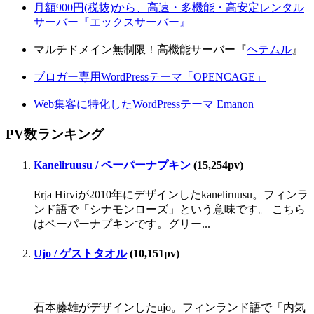
月額900円(税抜)から、高速・多機能・高安定レンタル
サーバー『エックスサーバー』
マルチドメイン無制限！高機能サーバー『
ヘテムル
』
ブロガー専用WordPressテーマ「OPENCAGE」
Web集客に特化したWordPressテーマ Emanon
PV数ランキング
Kaneliruusu / ペーパーナプキン
(15,254pv)
Erja Hirviが2010年にデザインしたkaneliruusu。フィンラ
ンド語で「シナモンローズ」という意味です。 こちら
はペーパーナプキンです。グリー...
Ujo / ゲストタオル
(10,151pv)
石本藤雄がデザインしたujo。フィンランド語で「内気