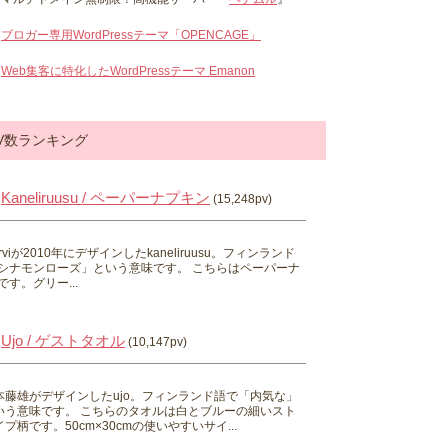
ブロガー専用WordPressテーマ「OPENCAGE」
Web集客に特化したWordPressテーマ Emanon
V数ランキング
Kaneliruusu / ペーパーナプキン
(15,248pv)
 Hirviが2010年にデザインしたkaneliruusu。フィンランド
シナモンローズ」という意味です。 こちらはペーパーナ
す。グリー...
Ujo / ゲストタオル
(10,147pv)
本藤雄がデザインしたujo。フィンランド語で「内気な」
いう意味です。 こちらのタオルは白とブルーの細いスト
プ柄です。50cm×30cmの使いやすいサイ...