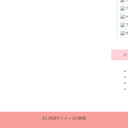
T
T
H
T
W
メ
(C) 2018マリメッコの雑貨