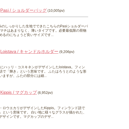
Pasi / ショルダーバッグ
(10,005pv)
0%のしっかりした生地でできたこちらのPasiショルダーバ
 マチはあまりなく、薄いタイプです。必要最低限の荷物
めるのにちょうど良いサイズです...
Loistava / キャンドルホルダー
(9,206pv)
0年にハッリ・コスキネンがデザインしたloistava。フィン
語で「輝き」という意味です。 ふたはろうとのような形
いますが、ふたの部分には細...
Kippis / マグカップ
(6,952pv)
・ロウエカリがデザインしたKippis。フィンランド語で
」という意味です。 白い地に様々なグラスが描かれた、
デザインです。マグカップのデザ...