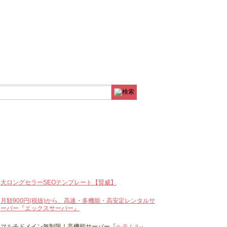
大ロングセラーSEOテンプレート【賢威】
月額900円(税抜)から、高速・多機能・高安定レンタルサ
ーバー『エックスサーバー』
マルチドメイン無制限！高機能サーバー『
ヘテムル
』