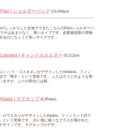
Pasi / ショルダーバッグ
(10,008pv)
0%のしっかりした生地でできたこちらのPasiショルダーバ
 マチはあまりなく、薄いタイプです。必要最低限の荷物
めるのにちょうど良いサイズです...
Loistava / キャンドルホルダー
(9,212pv)
0年にハッリ・コスキネンがデザインしたloistava。フィン
語で「輝き」という意味です。 ふたはろうとのような形
いますが、ふたの部分には細...
Kippis / マグカップ
(6,954pv)
・ロウエカリがデザインしたKippis。フィンランド語で
」という意味です。 白い地に様々なグラスが描かれた、
デザインです。マグカップのデザ...