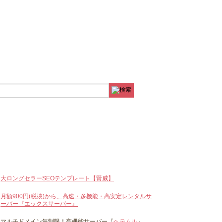
大ロングセラーSEOテンプレート【賢威】
月額900円(税抜)から、高速・多機能・高安定レンタルサ
ーバー『エックスサーバー』
マルチドメイン無制限！高機能サーバー『
ヘテムル
』