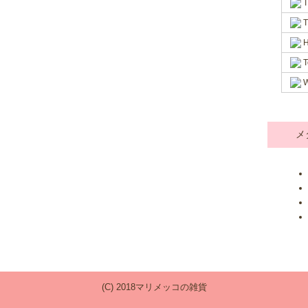
T
T
H
T
W
メ
(C) 2018マリメッコの雑貨