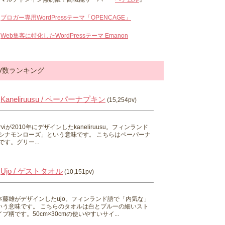
ブロガー専用WordPressテーマ「OPENCAGE」
Web集客に特化したWordPressテーマ Emanon
V数ランキング
Kaneliruusu / ペーパーナプキン
(15,254pv)
 Hirviが2010年にデザインしたkaneliruusu。フィンランド
シナモンローズ」という意味です。 こちらはペーパーナ
す。グリー...
Ujo / ゲストタオル
(10,151pv)
本藤雄がデザインしたujo。フィンランド語で「内気な」
いう意味です。 こちらのタオルは白とブルーの細いスト
プ柄です。50cm×30cmの使いやすいサイ...