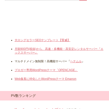
大ロングセラーSEOテンプレート【賢威】
月額900円(税抜)から、高速・多機能・高安定レンタルサーバー『エ
ックスサーバー』
マルチドメイン無制限！高機能サーバー『
ヘテムル
』
ブロガー専用WordPressテーマ「OPENCAGE」
Web集客に特化したWordPressテーマ Emanon
PV数ランキング