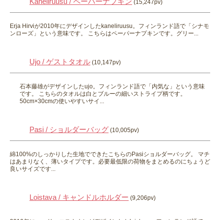
Kaneliruusu / ペーパーナプキン
(15,247pv)
Erja Hirviが2010年にデザインしたkaneliruusu。フィンランド語で「シナモ
ンローズ」という意味です。 こちらはペーパーナプキンです。グリー...
Ujo / ゲストタオル
(10,147pv)
石本藤雄がデザインしたujo。フィンランド語で「内気な」という意味
です。 こちらのタオルは白とブルーの細いストライプ柄です。
50cm×30cmの使いやすいサイ...
Pasi / ショルダーバッグ
(10,005pv)
綿100%のしっかりした生地でできたこちらのPasiショルダーバッグ。 マチ
はあまりなく、薄いタイプです。必要最低限の荷物をまとめるのにちょうど
良いサイズです...
Loistava / キャンドルホルダー
(9,206pv)