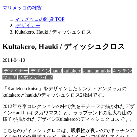
マリメッコの雑貨
マリメッコの雑貨
TOP
.デザイナー
Kultakero, Hauki / ディッシュクロス
Kultakero, Hauki / ディッシュクロス
2014-04-10
.デザイナー
.デザイン
hauki
kultakero
sanna annukka
キッチン
ウェア
スポンジワイプ
「Kanteleen kutsu」をデザインしたサンナ・アンヌッカの
kultakeroとhaukiのディッシュクロス2枚組です。
2012年冬季コレクションの中で魚をモチーフに描かれたデザ
インHauki（キタカワマス）と、ラップランドの広大な山の
様子が描かれたデザインKultakeroのディッシュクロスです。
こちらのディッシュクロスは、吸収性が良いのでキッチンの
水まわりや食器拭きなど、様々なシーンで活躍してくれま