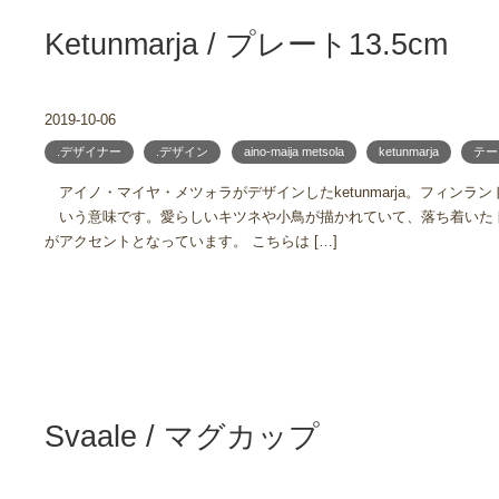
Ketunmarja / プレート13.5cm
2019-10-06
.デザイナー
.デザイン
aino-maija metsola
ketunmarja
テー
アイノ・マイヤ・メツォラがデザインしたketunmarja。フィンラ
いう意味です。愛らしいキツネや小鳥が描かれていて、落ち着いた
がアクセントとなっています。 こちらは […]
Svaale / マグカップ