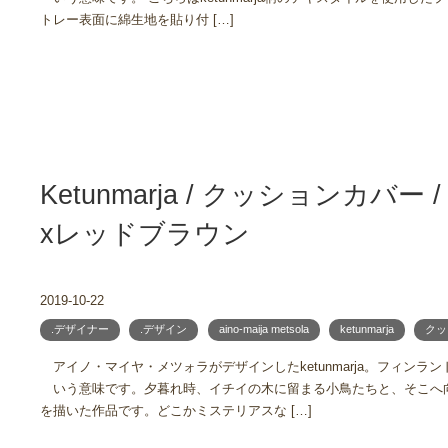
トレー表面に綿生地を貼り付 […]
Ketunmarja / クッションカバー
xレッドブラウン
2019-10-22
.デザイナー
.デザイン
aino-maija metsola
ketunmarja
クッ
アイノ・マイヤ・メツォラがデザインしたketunmarja。フィンラ
いう意味です。夕暮れ時、イチイの木に留まる小鳥たちと、そこへ
を描いた作品です。どこかミステリアスな […]