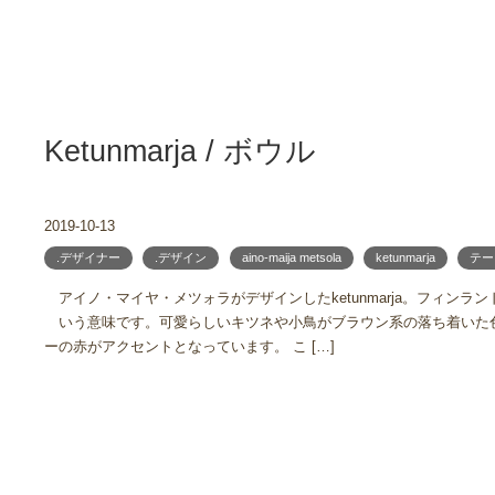
Ketunmarja / ボウル
2019-10-13
.デザイナー
.デザイン
aino-maija metsola
ketunmarja
テー
アイノ・マイヤ・メツォラがデザインしたketunmarja。フィンラ
いう意味です。可愛らしいキツネや小鳥がブラウン系の落ち着いた
ーの赤がアクセントとなっています。 こ […]