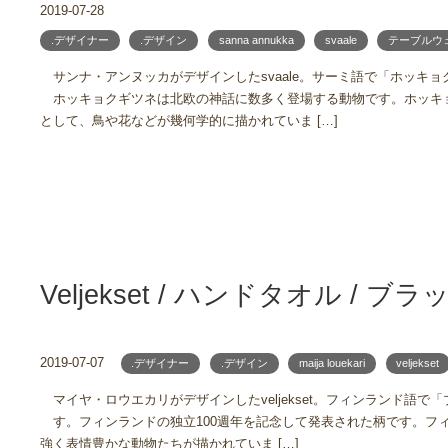
2019-07-28
.デザイナー
.デザイン
sanna annukka
svaale
テーブルウ
サンナ・アンヌッカがデザインしたsvaale。サーミ語で「ホッキ
ホッキョクギツネは北欧の神話に数多く登場する動物です。ホッキ
として、鳥や花などが幾何学的に描かれていま […]
Veljekset / ハンドタオル / 
2019-07-07
.デザイナー
.デザイン
maija louekari
veljekset
マイヤ・ロウエカリがデザインしたveljekset。フィンランド語で
す。フィンランドの独立100週年を記念して発表された柄です。フ
強く表情豊かな動物たちが描かれていま […]