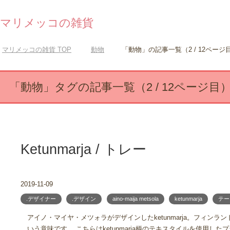
マリメッコの雑貨
マリメッコの雑貨
TOP
動物
「動物」の記事一覧（2 / 12ページ
「動物」タグの記事一覧（2 / 12ページ目
Ketunmarja / トレー
2019-11-09
.デザイナー
.デザイン
aino-maija metsola
ketunmarja
テー
アイノ・マイヤ・メツォラがデザインしたketunmarja。フィンラ
いう意味です。 こちらはketunmarja柄のテキスタイルを使用し