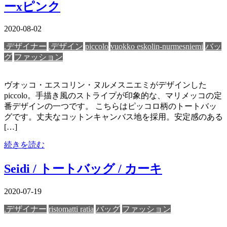
ーxピンク
2020-08-02
.デザイナー
.デザイン
piccolo
vuokko eskolin-nurmesniemi
バッ
グ
ファッション
ヴオッコ・エスコリン・ヌルメスニエミがデザインした
piccolo。手描き風のストライプが印象的な、マリメッコの定
番デザインの一つです。 こちらはピッコロ柄のトートバッ
グです。丈夫なコットンキャンバス地を採用。安定感のある
[…]
続きを読む
Seidi / トートバッグ / カーキ
2020-07-19
.デザイナー
ristomatti ratia
バッグ
ファッション