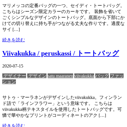
マリメッコの定番バッグの一つ、セイディ・トートバッグ。
こちらはシーズン限定カラーのカーキです。 装飾を省いて
ごくシンプルなデザインのトートバッグ。底面から下部にか
けての切り替えに持ち手がつながる丈夫な作りです。適度な
サイ […]
続きを読む
Viivakukka / peruskassi / トートバッグ
2020-07-15
.デザイナー
.デザイン
satu maaranen
viivakukka
バッグ
ファッ
ション
サトゥ・マーラネンがデザインしたviivakukka。フィンラン
ド語で「ラインフラワー」という意味です。 こちらは
viivakukka柄テキスタイルを使用したトートバッグです。可
憐で華やかなプリントがコーディネートのアク […]
続きを読む