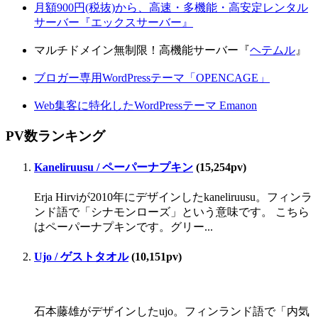
月額900円(税抜)から、高速・多機能・高安定レンタル
サーバー『エックスサーバー』
マルチドメイン無制限！高機能サーバー『
ヘテムル
』
ブロガー専用WordPressテーマ「OPENCAGE」
Web集客に特化したWordPressテーマ Emanon
PV数ランキング
Kaneliruusu / ペーパーナプキン
(15,254pv)
Erja Hirviが2010年にデザインしたkaneliruusu。フィンラ
ンド語で「シナモンローズ」という意味です。 こちら
はペーパーナプキンです。グリー...
Ujo / ゲストタオル
(10,151pv)
石本藤雄がデザインしたujo。フィンランド語で「内気