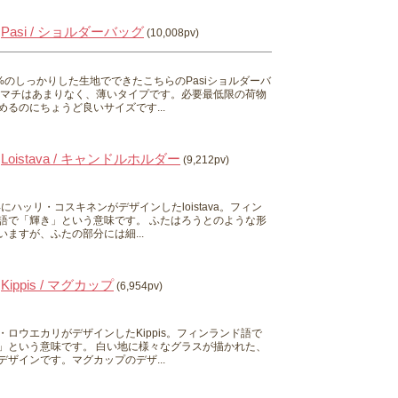
Pasi / ショルダーバッグ
(10,008pv)
0%のしっかりした生地でできたこちらのPasiショルダーバ
 マチはあまりなく、薄いタイプです。必要最低限の荷物
めるのにちょうど良いサイズです...
Loistava / キャンドルホルダー
(9,212pv)
0年にハッリ・コスキネンがデザインしたloistava。フィン
語で「輝き」という意味です。 ふたはろうとのような形
いますが、ふたの部分には細...
Kippis / マグカップ
(6,954pv)
・ロウエカリがデザインしたKippis。フィンランド語で
」という意味です。 白い地に様々なグラスが描かれた、
デザインです。マグカップのデザ...