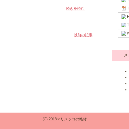
T
T
続きを読む
H
T
W
以前の記事
メ
(C) 2018マリメッコの雑貨