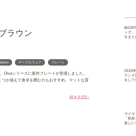
綿10
/ ブラウン
ッグ。
をまと
lainen
テーブルウェア
プレート
201
、Oivaシリーズに新作プレートが登場しました。
ランド
をして
いくつか揃えて食卓を囲むのもおすすめ。マットな質
続きを読む
マイヤ
「乾杯
楽しい