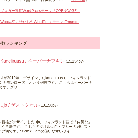
ブロガー専用WordPressテーマ「OPENCAGE」
Web集客に特化したWordPressテーマ Emanon
V数ランキング
Kaneliruusu / ペーパーナプキン
(15,254pv)
 Hirviが2010年にデザインしたkaneliruusu。フィンランド
シナモンローズ」という意味です。 こちらはペーパーナ
す。グリー...
Ujo / ゲストタオル
(10,150pv)
本藤雄がデザインしたujo。フィンランド語で「内気な」
いう意味です。 こちらのタオルは白とブルーの細いスト
プ柄です。50cm×30cmの使いやすいサイ...