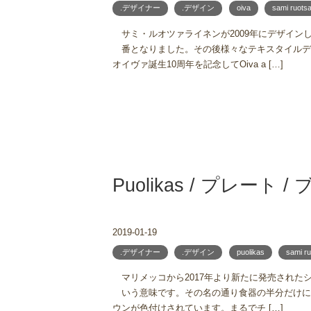
.デザイナー
.デザイン
oiva
sami ruotsa
サミ・ルオツァライネンが2009年にデザイ
番となりました。その後様々なテキスタイルデ
オイヴァ誕生10周年を記念してOiva a […]
Puolikas / プレート 
2019-01-19
.デザイナー
.デザイン
puolikas
sami ru
マリメッコから2017年より新たに発売されたシリ
いう意味です。その名の通り食器の半分だけに
ウンが色付けされています。まるでチ […]