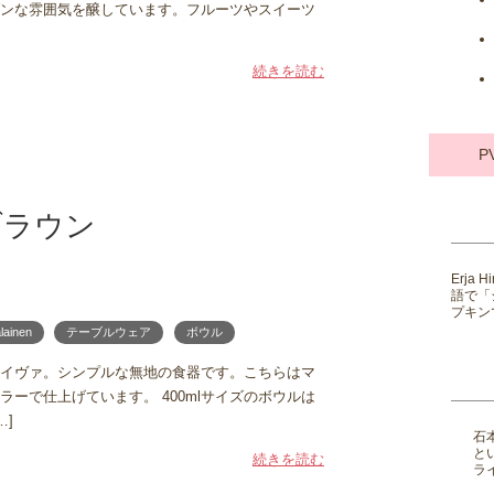
ンな雰囲気を醸しています。フルーツやスイーツ
続きを読む
P
/ ブラウン
Erja
語で「
プキンで
lainen
テーブルウェア
ボウル
イヴァ。シンプルな無地の食器です。こちらはマ
ーで仕上げています。 400mlサイズのボウルは
…]
石
と
続きを読む
ライ