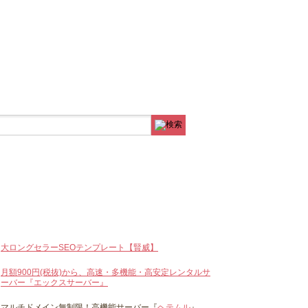
大ロングセラーSEOテンプレート【賢威】
月額900円(税抜)から、高速・多機能・高安定レンタルサ
ーバー『エックスサーバー』
マルチドメイン無制限！高機能サーバー『
ヘテムル
』