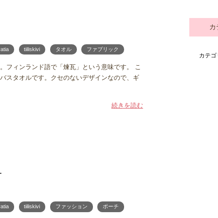
カ
ratia
tiiliskivi
タオル
ファブリック
カテゴ
iskivi。フィンランド語で「煉瓦」という意味です。 こ
バスタオルです。クセのないデザインなので、ギ
続きを読む
チ
ratia
tiiliskivi
ファッション
ポーチ