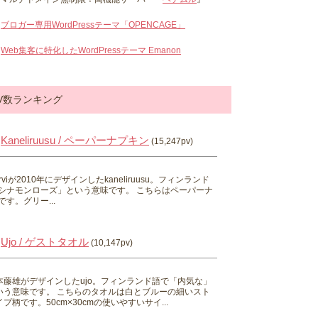
ブロガー専用WordPressテーマ「OPENCAGE」
Web集客に特化したWordPressテーマ Emanon
V数ランキング
Kaneliruusu / ペーパーナプキン
(15,247pv)
 Hirviが2010年にデザインしたkaneliruusu。フィンランド
シナモンローズ」という意味です。 こちらはペーパーナ
す。グリー...
Ujo / ゲストタオル
(10,147pv)
本藤雄がデザインしたujo。フィンランド語で「内気な」
いう意味です。 こちらのタオルは白とブルーの細いスト
プ柄です。50cm×30cmの使いやすいサイ...