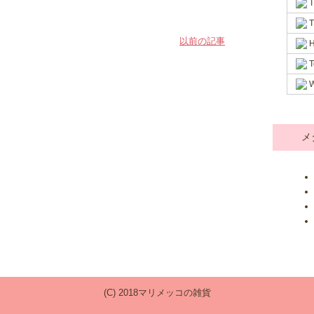
T
T
以前の記事
H
T
W
メ
(C) 2018マリメッコの雑貨