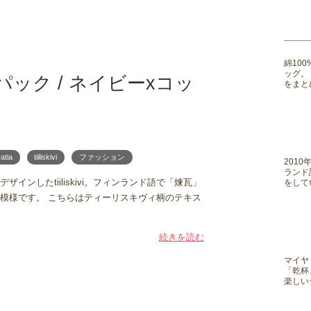
綿10
ッグ。
/ バックパック / ネイビーxコッ
をまと
ratia
tiiliskivi
ファッション
201
ランド
ンしたtiiliskivi。フィンランド語で「煉瓦」
をして
模様です。 こちらはティーリスキヴィ柄のテキス
続きを読む
マイヤ
「乾杯
楽しい