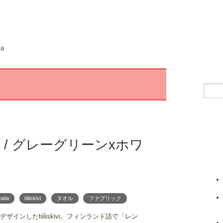
ia
トタオル / グレーグリーンxホワ
ratia
tiiliskivi
タオル
ファブリック
ンしたtiiliskivi。フィンランド語で「レン