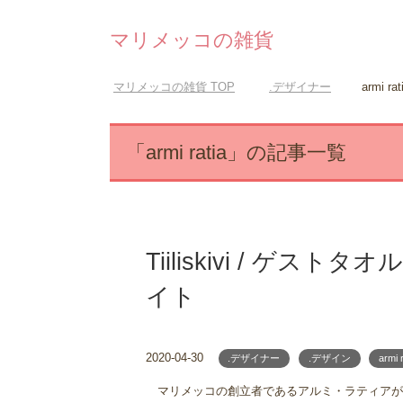
マリメッコの雑貨
マリメッコの雑貨
TOP
.デザイナー
armi rat
「armi ratia」の記事一覧
Tiiliskivi / ゲス
イト
2020-04-30
.デザイナー
.デザイン
armi 
マリメッコの創立者であるアルミ・ラティアがデザイ