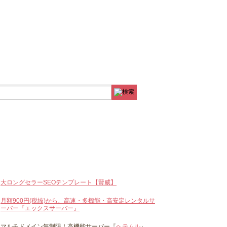
大ロングセラーSEOテンプレート【賢威】
月額900円(税抜)から、高速・多機能・高安定レンタルサ
ーバー『エックスサーバー』
マルチドメイン無制限！高機能サーバー『
ヘテムル
』