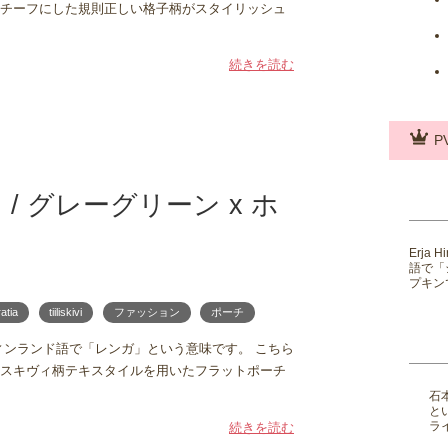
チーフにした規則正しい格子柄がスタイリッシュ
続きを読む
P
/ ポーチ / グレーグリーン x ホ
Erja
語で「
プキンで
ratia
tiiliskivi
ファッション
ポーチ
i。フィンランド語で「レンガ」という意味です。 こちら
スキヴィ柄テキスタイルを用いたフラットポーチ
石
と
ライ
続きを読む