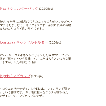
Pasi / ショルダーバッグ
(10,005pv)
0%のしっかりした生地でできたこちらのPasiショルダーバ
 マチはあまりなく、薄いタイプです。必要最低限の荷物
めるのにちょうど良いサイズです...
Loistava / キャンドルホルダー
(9,206pv)
0年にハッリ・コスキネンがデザインしたloistava。フィン
語で「輝き」という意味です。 ふたはろうとのような形
いますが、ふたの部分には細...
Kippis / マグカップ
(6,952pv)
・ロウエカリがデザインしたKippis。フィンランド語で
」という意味です。 白い地に様々なグラスが描かれた、
デザインです。マグカップのデザ...