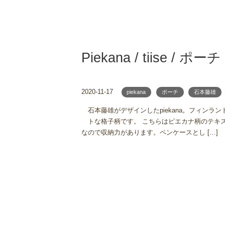
Piekana / tiise / ポーチ
2020-11-17
piekana
ポーチ
石本藤雄
石本藤雄がデザインしたpiekana。フィン
トな格子柄です。 こちらはピエカナ柄のテキ
なので収納力があります。ペンケースとし […]