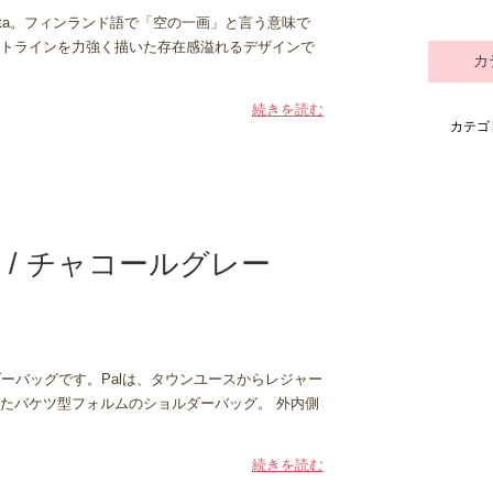
vasta。フィンランド語で「空の一画」と言う意味で
トラインを力強く描いた存在感溢れるデザインで
カ
続きを読む
カテゴ
グ / チャコールグレー
ダーバッグです。Palは、タウンユースからレジャー
たバケツ型フォルムのショルダーバッグ。 外内側
続きを読む