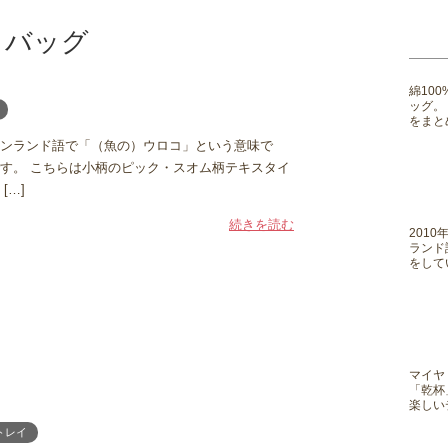
ートバッグ
綿10
ッグ。
をまと
ィンランド語で「（魚の）ウロコ」という意味で
す。 こちらは小柄のピック・スオム柄テキスタイ
[…]
続きを読む
201
ランド
をして
マイヤ
「乾杯
楽しい
トレイ