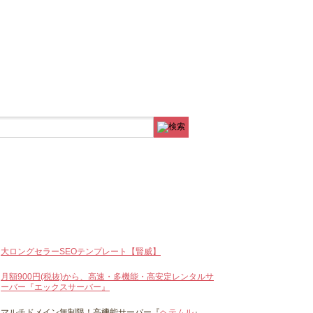
大ロングセラーSEOテンプレート【賢威】
月額900円(税抜)から、高速・多機能・高安定レンタルサ
ーバー『エックスサーバー』
マルチドメイン無制限！高機能サーバー『
ヘテムル
』