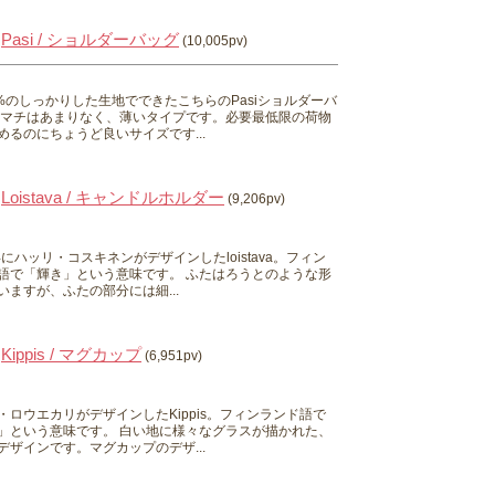
Pasi / ショルダーバッグ
(10,005pv)
0%のしっかりした生地でできたこちらのPasiショルダーバ
 マチはあまりなく、薄いタイプです。必要最低限の荷物
めるのにちょうど良いサイズです...
Loistava / キャンドルホルダー
(9,206pv)
0年にハッリ・コスキネンがデザインしたloistava。フィン
語で「輝き」という意味です。 ふたはろうとのような形
いますが、ふたの部分には細...
Kippis / マグカップ
(6,951pv)
・ロウエカリがデザインしたKippis。フィンランド語で
」という意味です。 白い地に様々なグラスが描かれた、
デザインです。マグカップのデザ...