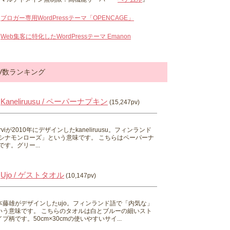
ブロガー専用WordPressテーマ「OPENCAGE」
Web集客に特化したWordPressテーマ Emanon
V数ランキング
Kaneliruusu / ペーパーナプキン
(15,247pv)
 Hirviが2010年にデザインしたkaneliruusu。フィンランド
シナモンローズ」という意味です。 こちらはペーパーナ
す。グリー...
Ujo / ゲストタオル
(10,147pv)
本藤雄がデザインしたujo。フィンランド語で「内気な」
いう意味です。 こちらのタオルは白とブルーの細いスト
プ柄です。50cm×30cmの使いやすいサイ...