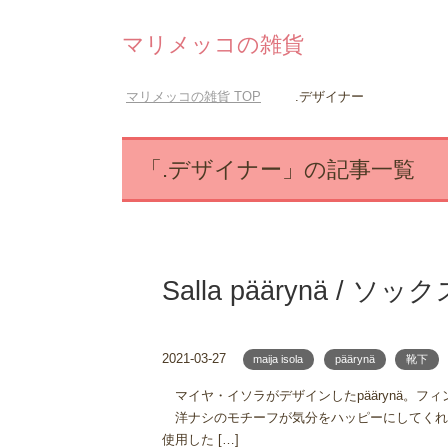
マリメッコの雑貨
マリメッコの雑貨
TOP
.デザイナー
「.デザイナー」の記事一覧
Salla päärynä / ソッ
2021-03-27
maija isola
päärynä
靴下
マイヤ・イソラがデザインしたpäärynä。
洋ナシのモチーフが気分をハッピーにしてくれ
使用した […]