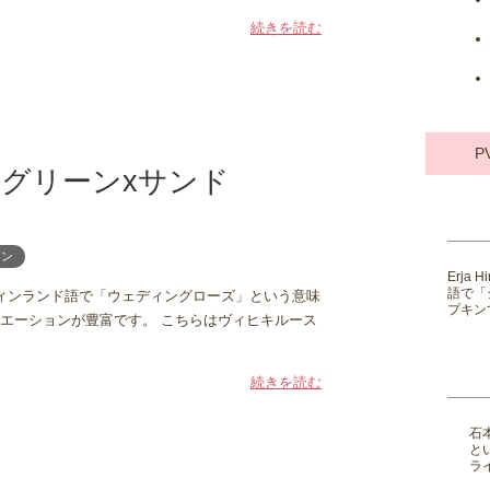
続きを読む
P
ン / グリーンxサンド
ロン
Erja
語で「
u。フィンランド語で「ウェディングローズ」という意味
プキンで
エーションが豊富です。 こちらはヴィヒキルース
続きを読む
石
と
ライ