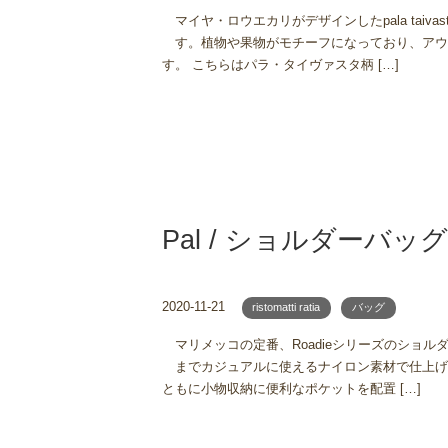
マイヤ・ロウエカリがデザインしたpala tai
す。植物や果物がモチーフになっており、アウ
す。 こちらはパラ・タイヴァスタ柄 […]
Pal / ショルダーバッ
2020-11-21
ristomatti ratia
バッグ
マリメッコの定番、Roadieシリーズのショル
までカジュアルに使えるナイロン素材で仕上げ
ともに小物収納に便利なポケットを配置 […]