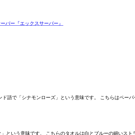
ルサーバー『エックスサーバー』
usu。フィンランド語で「シナモンローズ」という意味です。 こちらはペー
という意味です。 こちらのタオルは白とブルーの細いストライプ柄