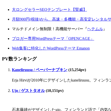
大ロングセラーSEOテンプレート【賢威】
月額900円(税抜)から、高速・多機能・高安定レンタ
マルチドメイン無制限！高機能サーバー『
ヘテムル
』
ブロガー専用WordPressテーマ「OPENCAGE」
Web集客に特化したWordPressテーマ Emanon
PV数ランキング
Kaneliruusu / ペーパーナプキン
(15,254pv)
Erja Hirviが2010年にデザインしたkaneliru
Ujo / ゲストタオル
(10,151pv)
石本藤雄がデザインしたujo。フィンランド語で「内気な」