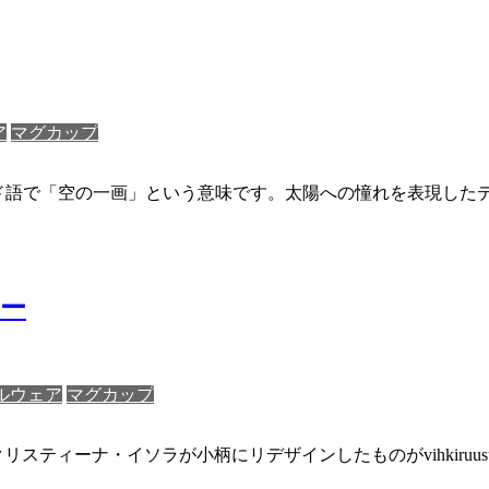
ア
マグカップ
ィンランド語で「空の一画」という意味です。太陽への憧れを表現した
ロー
ルウェア
マグカップ
娘のクリスティーナ・イソラが小柄にリデザインしたものがvihkir