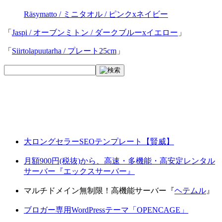
Räsymatto / ミニタオル / ピンクxネイビー
「
Jaspi / オーブンミトン / ダークブルーxイエロー
」
「
Siirtolapuutarha / プレート25cm
」
大ロングセラーSEOテンプレート【賢威】
月額900円(税抜)から、高速・多機能・高安定レンタル
サーバー『エックスサーバー』
マルチドメイン無制限！高機能サーバー『
ヘテムル
』
ブロガー専用WordPressテーマ「OPENCAGE」