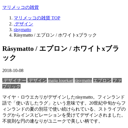
マリメッコの雑貨
マリメッコの雑貨
TOP
.デザイン
räsymatto
Räsymatto / エプロン / ホワイトxブラック
Räsymatto / エプロン / ホワイトxブラ
ック
2018-10-08
.デザイナー
.デザイン
maija louekari
räsymatto
エプロン
ファ
ブリック
マイヤ・ロウエカリがデザインしたräsymatto。フィンランド
語で「使い古したラグ」という意味です。20世紀中旬からフ
ィンランドの夏の別荘で使い続けられている、ストライプの
ラグからインスピレーションを受けてデザインされました。
不規則な円の連なりがユニークで美しい柄です。