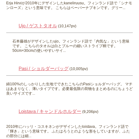
Erja Hirviが2010年にデザインしたkaneliruusu。フィンランド語で「シナモ
ンローズ」という意味です。 こちらはペーパーナプキンです。グリー...
Ujo / ゲストタオル
(10,147pv)
石本藤雄がデザインしたujo。フィンランド語で「内気な」という意味
です。 こちらのタオルは白とブルーの細いストライプ柄です。
50cm×30cmの使いやすいサイ...
Pasi / ショルダーバッグ
(10,005pv)
綿100%のしっかりした生地でできたこちらのPasiショルダーバッグ。 マチ
はあまりなく、薄いタイプです。必要最低限の荷物をまとめるのにちょうど
良いサイズです...
Loistava / キャンドルホルダー
(9,206pv)
2010年にハッリ・コスキネンがデザインしたloistava。フィンランド語で
「輝き」という意味です。 ふたはろうとのような形をしていますが、ふた
の部分には細...