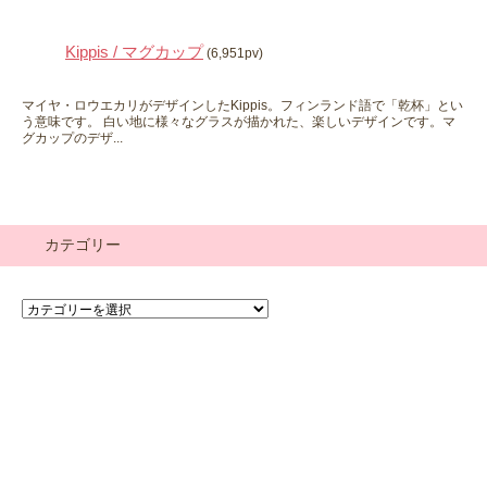
Kippis / マグカップ
(6,951pv)
マイヤ・ロウエカリがデザインしたKippis。フィンランド語で「乾杯」とい
う意味です。 白い地に様々なグラスが描かれた、楽しいデザインです。マ
グカップのデザ...
カテゴリー
カ
テ
ゴ
リ
ー