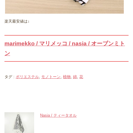
楽天最安値は↓
marimekko / マリメッコ / nasia / オーブンミト
ン
タグ :
ポリエステル
,
モノトーン
,
植物
,
綿
,
花
関連記事
Nasia / ティータオル