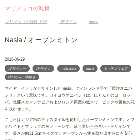
マリメッコの雑貨
マリメッコの雑貨
TOP
.デザイン
nasia
Nasia / オーブンミトン
2018-06-29
.デザイナー
.デザイン
maija isola
nasia
キッチンウェア
鍋つかみ・鍋敷き
マイヤ・イソラがデザインしたnasia。フィンランド語で「西洋オニバ
シリ」という意味です。セイヨウオニバシリは、ほとんどのヨーロッ
パ、北部スカンジナビアおよびロシア原産の低木で、ピンクや藤色の花
を咲かせます。
こちらはナシア柄のテキスタイルを使用したオーブンミトンです。オフ
ホワイトとブラックのモノトーンで、落ち着いた色合い・デザインで
す。長さが約31.5cmあるので、オーブンから物を取り出す時にも安心