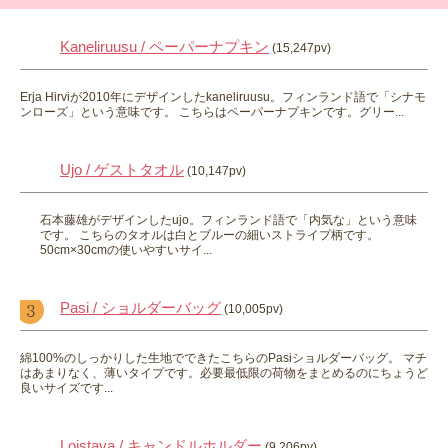
Kaneliruusu / ペーパーナプキン
(15,247pv)
Erja Hirviが2010年にデザインしたkaneliruusu。フィンランド語で「シナモ
ンローズ」という意味です。 こちらはペーパーナプキンです。グリー...
Ujo / ゲストタオル
(10,147pv)
石本藤雄がデザインしたujo。フィンランド語で「内気な」という意味
です。 こちらのタオルは白とブルーの細いストライプ柄です。
50cm×30cmの使いやすいサイ...
Pasi / ショルダーバッグ
(10,005pv)
綿100%のしっかりした生地でできたこちらのPasiショルダーバッグ。 マチ
はあまりなく、薄いタイプです。必要最低限の荷物をまとめるのにちょうど
良いサイズです...
Loistava / キャンドルホルダー
(9,206pv)