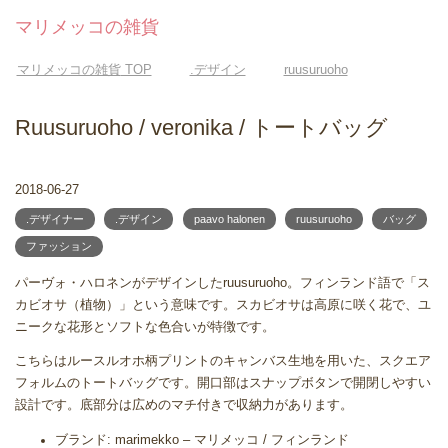
マリメッコの雑貨
マリメッコの雑貨
TOP
.デザイン
ruusuruoho
Ruusuruoho / veronika / トートバッグ
2018-06-27
.デザイナー
.デザイン
paavo halonen
ruusuruoho
バッグ
ファッション
パーヴォ・ハロネンがデザインしたruusuruoho。フィンランド語で「ス
カビオサ（植物）」という意味です。スカビオサは高原に咲く花で、ユ
ニークな花形とソフトな色合いが特徴です。
こちらはルースルオホ柄プリントのキャンバス生地を用いた、スクエア
フォルムのトートバッグです。開口部はスナップボタンで開閉しやすい
設計です。底部分は広めのマチ付きで収納力があります。
ブランド: marimekko – マリメッコ / フィンランド