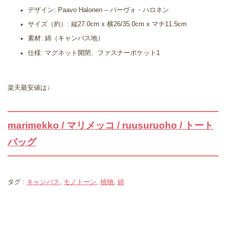
デザイン: Paavo Halonen – パーヴォ・ハロネン
サイズ（約）: 縦27.0cm x 横26/35.0cm x マチ11.5cm
素材: 綿（キャンバス地）
仕様: マグネット開閉、ファスナーポケット1
楽天最安値は↓
marimekko / マリメッコ / ruusuruoho / トート
バッグ
タグ :
キャンバス
,
モノトーン
,
植物
,
綿
関連記事