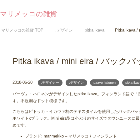
マリメッコの雑貨
マリメッコの雑貨
TOP
.デザイン
pitka ikava
Pitka ikava
Pitka ikava / mini eira / バッ
2018-06-20
.デザイナー
.デザイン
paavo halonen
pitka ika
パーヴォ・ハロネンがデザインしたpitka ikava。フィンランド語
す。不規則なドット模様です。
こちらはピトゥカ・イカヴァ柄のテキスタイルを使用したバックパッ
ホワイトxブラック。Mini eira型は小ぶりのサイズでタウンユース
めです。
ブランド: marimekko – マリメッコ / フィンランド