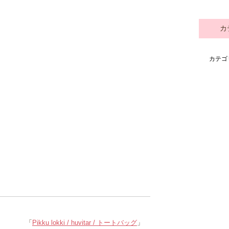
カ
カテゴ
「
Pikku lokki / huvitar / トートバッグ
」