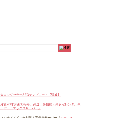
大ロングセラーSEOテンプレート【賢威】
月額900円(税抜)から、高速・多機能・高安定レンタルサ
ーバー『エックスサーバー』
マルチドメイン無制限！高機能サーバー『
ヘテムル
』