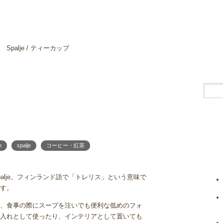
Spalje / ティーカップ
n
spalje
コーヒー・紅茶
alje。フィンランド語で「トレリス」という意味で
す。
、食事の際にスープを注いでも便利な低めのフォ
入れとして使ったり、インテリアとして置いても