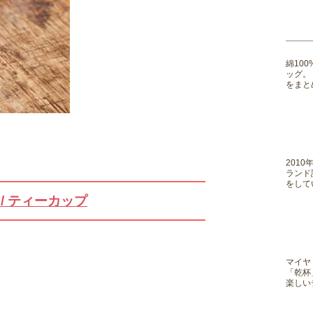
綿10
ッグ。
をまと
201
ランド
をして
je / ティーカップ
マイヤ
「乾杯
楽しい