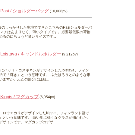
Pasi / ショルダーバッグ
(10,008pv)
0%のしっかりした生地でできたこちらのPasiショルダーバ
 マチはあまりなく、薄いタイプです。必要最低限の荷物
めるのにちょうど良いサイズです...
Loistava / キャンドルホルダー
(9,212pv)
0年にハッリ・コスキネンがデザインしたloistava。フィン
語で「輝き」という意味です。 ふたはろうとのような形
いますが、ふたの部分には細...
Kippis / マグカップ
(6,954pv)
・ロウエカリがデザインしたKippis。フィンランド語で
」という意味です。 白い地に様々なグラスが描かれた、
デザインです。マグカップのデザ...