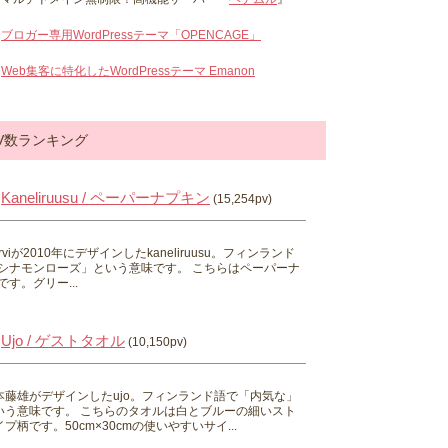
ブロガー専用WordPressテーマ「OPENCAGE」
Web集客に特化したWordPressテーマ Emanon
V数ランキング
Kaneliruusu / ペーパーナプキン
(15,254pv)
 Hirviが2010年にデザインしたkaneliruusu。フィンランド
シナモンローズ」という意味です。 こちらはペーパーナ
す。グリー...
Ujo / ゲストタオル
(10,150pv)
本藤雄がデザインしたujo。フィンランド語で「内気な」
いう意味です。 こちらのタオルは白とブルーの細いスト
プ柄です。50cm×30cmの使いやすいサイ...