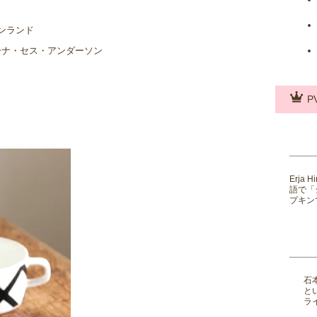
フィンランド
 – カリーナ・セス・アンダーソン
P
Erja
語で「
プキンで
石
と
ライ