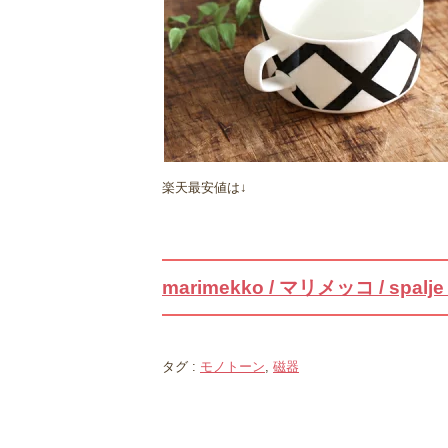
楽天最安値は↓
marimekko / マリメッコ / spal
タグ :
モノトーン
,
磁器