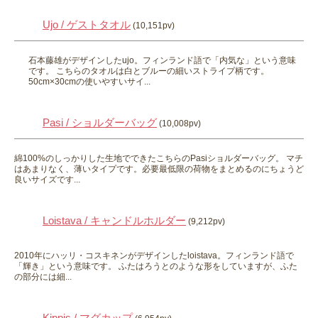
Ujo / ゲストタオル
(10,151pv)
石本藤雄がデザインしたujo。フィンランド語で「内気な」という意味
です。 こちらのタオルは白とブルーの細いストライプ柄です。
50cm×30cmの使いやすいサイ...
Pasi / ショルダーバッグ
(10,008pv)
綿100%のしっかりした生地でできたこちらのPasiショルダーバッグ。 マチ
はあまりなく、薄いタイプです。必要最低限の荷物をまとめるのにちょうど
良いサイズです...
Loistava / キャンドルホルダー
(9,212pv)
2010年にハッリ・コスキネンがデザインしたloistava。フィンランド語で
「輝き」という意味です。 ふたはろうとのような形をしていますが、ふた
の部分には細...
Kippis / マグカップ