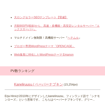
大ロングセラーSEOテンプレート【賢威】
月額900円(税抜)から、高速・多機能・高安定レンタルサーバー『エ
ックスサーバー』
マルチドメイン無制限！高機能サーバー『
ヘテムル
』
ブロガー専用WordPressテーマ「OPENCAGE」
Web集客に特化したWordPressテーマ Emanon
PV数ランキング
Kaneliruusu / ペーパーナプキン
(15,254pv)
Erja Hirviが2010年にデザインしたkaneliruusu。フィンランド語で「シナモ
ンローズ」という意味です。 こちらはペーパーナプキンです。グリー...