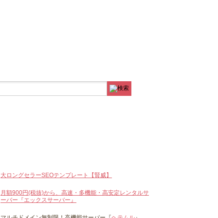
大ロングセラーSEOテンプレート【賢威】
月額900円(税抜)から、高速・多機能・高安定レンタルサ
ーバー『エックスサーバー』
マルチドメイン無制限！高機能サーバー『
ヘテムル
』