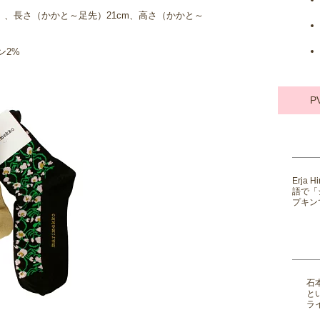
.0cm）、長さ（かかと～足先）21cm、高さ（かかと～
ン2%
P
Erja
語で「
プキンで
石
と
ライ