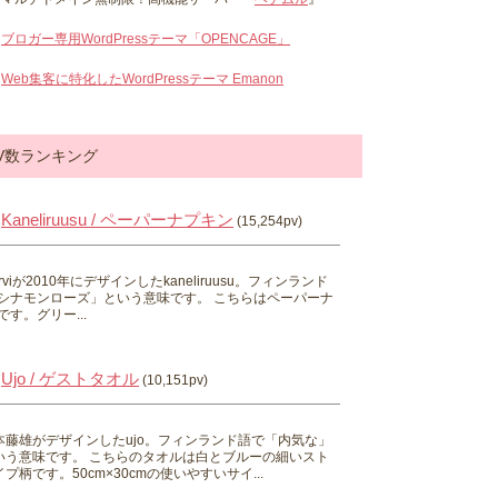
ブロガー専用WordPressテーマ「OPENCAGE」
Web集客に特化したWordPressテーマ Emanon
V数ランキング
Kaneliruusu / ペーパーナプキン
(15,254pv)
 Hirviが2010年にデザインしたkaneliruusu。フィンランド
シナモンローズ」という意味です。 こちらはペーパーナ
す。グリー...
Ujo / ゲストタオル
(10,151pv)
本藤雄がデザインしたujo。フィンランド語で「内気な」
いう意味です。 こちらのタオルは白とブルーの細いスト
プ柄です。50cm×30cmの使いやすいサイ...