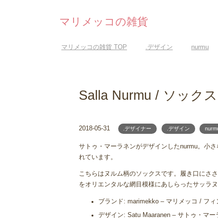
マリメッコの雑貨
マリメッコの雑貨
TOP
.デザイン
nurmu
Salla Nurmu / ソックス
2018-05-31
.デザイナー
.デザイン
nurm
サトゥ・マーラネンがデザインしたnurmu。小
れています。
こちらはヌルム柄のソックスです。履き口にささ
をオリエンタルな網目模様にあしらったサッラヌ
ブランド: marimekko – マリメッコ / 
デザイン: Satu Maaranen – サトゥ・マ