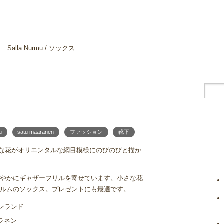
Salla Nurmu / ソックス
u
satu maaranen
ファッション
靴下
さな花がオリエンタルな網目模様にのびのびと描か
やかにギャザーフリルを寄せています。小さな花
ルムのソックス。プレゼントにも最適です。
フィンランド
ーラネン