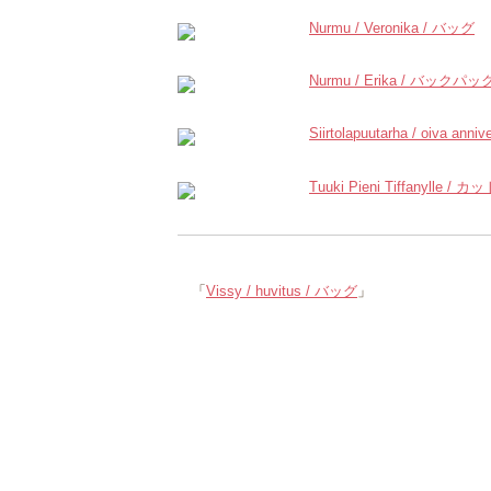
Nurmu / Veronika / バッグ
Nurmu / Erika / バックパッ
Siirtolapuutarha / oiva an
Tuuki Pieni Tiffanylle / 
「
Vissy / huvitus / バッグ
」