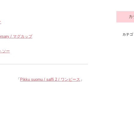
カ
ク
カテゴ
niversary / マグカップ
カットソー
「
Pikku suomu / saffi 2 / ワンピース
」