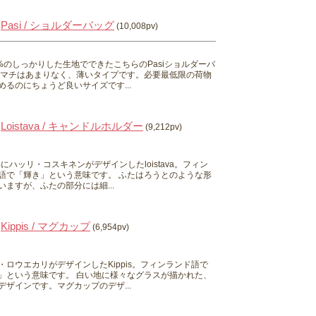
Pasi / ショルダーバッグ
(10,008pv)
0%のしっかりした生地でできたこちらのPasiショルダーバ
 マチはあまりなく、薄いタイプです。必要最低限の荷物
めるのにちょうど良いサイズです...
Loistava / キャンドルホルダー
(9,212pv)
0年にハッリ・コスキネンがデザインしたloistava。フィン
語で「輝き」という意味です。 ふたはろうとのような形
いますが、ふたの部分には細...
Kippis / マグカップ
(6,954pv)
・ロウエカリがデザインしたKippis。フィンランド語で
」という意味です。 白い地に様々なグラスが描かれた、
デザインです。マグカップのデザ...