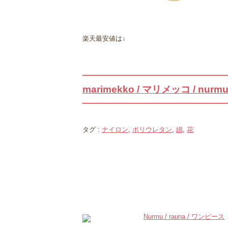
楽天最安値は↓
marimekko / マリメッコ / nurm
タグ :
ナイロン
,
ポリウレタン
,
綿
,
花
関連記事
Nurmu / rauna / ワンピース