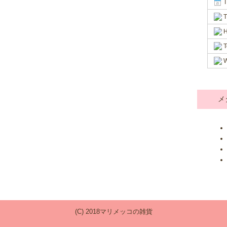
T
T
H
T
W
メ
(C) 2018マリメッコの雑貨