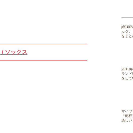
綿10
ッグ。
をまと
u / ソックス
201
ランド
をして
マイヤ
「乾杯
楽しい