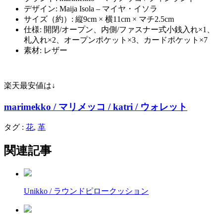
デザイン: Maija Isola – マイヤ・イソラ
サイズ（約）: 縦9cm × 横11cm × マチ2.5cm
仕様: 開閉/オープン、内側/ファスナー式小銭入れ×1、
札入れ×2、オープンポケット×3、カードポケット×7
素材: レザー
楽天最安値は↓
marimekko / マリメッコ / katri / ウォレット
タグ :
花
,
革
関連記事
Unikko / ラウンドピロークッション