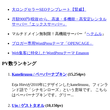
大ロングセラーSEOテンプレート【賢威】
月額900円(税抜)から、高速・多機能・高安定レンタル
サーバー『エックスサーバー』
マルチドメイン無制限！高機能サーバー『
ヘテムル
』
ブロガー専用WordPressテーマ「OPENCAGE」
Web集客に特化したWordPressテーマ Emanon
PV数ランキング
Kaneliruusu / ペーパーナプキン
(15,254pv)
Erja Hirviが2010年にデザインしたkaneliruusu。フィンラ
ンド語で「シナモンローズ」という意味です。 こちら
はペーパーナプキンです。グリー...
Ujo / ゲストタオル
(10,150pv)