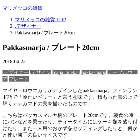
マリメッコの雑貨
マリメッコの雑貨
TOP
.デザイナー
Pakkasmarja / プレート20cm
Pakkasmarja / プレート20cm
2018-04-22
.デザイナー
.デザイン
maija louekari
pakkasmarja
テーブルウェ
ア
プレート
マイヤ・ロウエカリがデザインしたpakkasmarja。フィンラン
ド語で「冷たいベリー」と言う意味です。積もった雪の上で
輝くナナカマドの実を描いたものです。
こちらはパッカスマルヤ柄のプレート20cmです。朝食の時
にパンなどを乗せたり、ティータイムにはケーキ類を盛り付
けたり、また一人用のおかずをセッティングしたりと、何か
と使い勝手の良いサイズです。