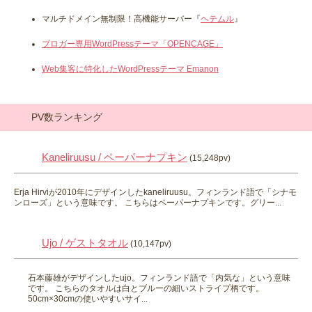
マルチドメイン無制限！高機能サーバー『
ヘテムル
』
ブロガー専用WordPressテーマ「OPENCAGE」
Web集客に特化したWordPressテーマ Emanon
PV数ランキング
Kaneliruusu / ペーパーナプキン
(15,248pv)
Erja Hirviが2010年にデザインしたkaneliruusu。フィンランド語で「シナモ
ンローズ」という意味です。 こちらはペーパーナプキンです。グリー...
Ujo / ゲストタオル
(10,147pv)
石本藤雄がデザインしたujo。フィンランド語で「内気な」という意味
です。 こちらのタオルは白とブルーの細いストライプ柄です。
50cm×30cmの使いやすいサイ...