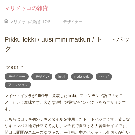
マリメッコの雑貨
マリメッコの雑貨
TOP
.デザイナー
Pikku lokki / uusi mini matkuri / トートバッ
グ
2018-04-21
.デザイナー
.デザイン
lokki
maija isola
バッグ
ファッション
マイヤ・イソラが1961年に発表したlokki。フィンランド語で「カモ
メ」という意味です。大きな波打つ模様がインパクトあるデザインで
す。
こちらはロッキ柄のテキスタイルを使用したトートバッグです。丈夫な
なキャンバス地で仕立ててあり、マチ底で自立する大容量サイズです。
間口は開閉がスムーズなファスナー仕様。中のポケットも仕切りが付い