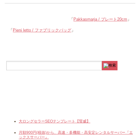
「
Pakkasmarja / プレート20cm
」
「
Pieni letto / ファブリックバッグ
」
大ロングセラーSEOテンプレート【賢威】
月額900円(税抜)から、高速・多機能・高安定レンタルサーバー『エ
ックスサーバー』