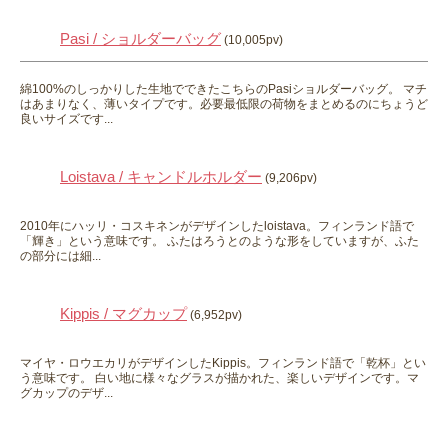
Pasi / ショルダーバッグ
(10,005pv)
綿100%のしっかりした生地でできたこちらのPasiショルダーバッグ。 マチ
はあまりなく、薄いタイプです。必要最低限の荷物をまとめるのにちょうど
良いサイズです...
Loistava / キャンドルホルダー
(9,206pv)
2010年にハッリ・コスキネンがデザインしたloistava。フィンランド語で
「輝き」という意味です。 ふたはろうとのような形をしていますが、ふた
の部分には細...
Kippis / マグカップ
(6,952pv)
マイヤ・ロウエカリがデザインしたKippis。フィンランド語で「乾杯」とい
う意味です。 白い地に様々なグラスが描かれた、楽しいデザインです。マ
グカップのデザ...