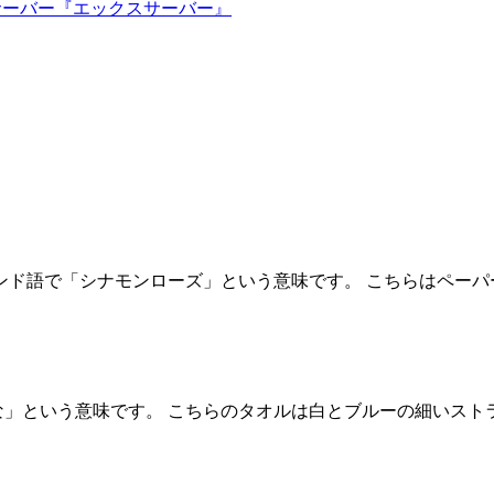
ルサーバー『エックスサーバー』
usu。フィンランド語で「シナモンローズ」という意味です。 こちらはペー
という意味です。 こちらのタオルは白とブルーの細いストライプ柄