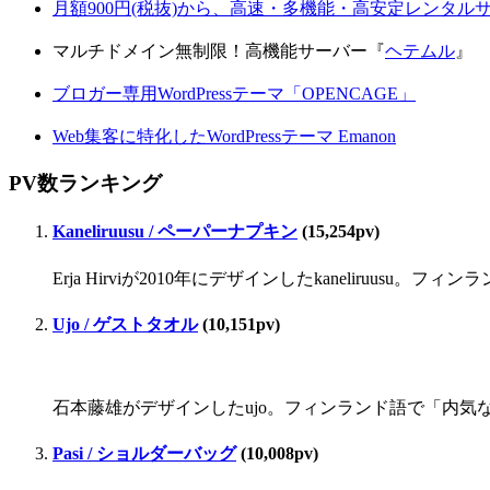
月額900円(税抜)から、高速・多機能・高安定レンタ
マルチドメイン無制限！高機能サーバー『
ヘテムル
』
ブロガー専用WordPressテーマ「OPENCAGE」
Web集客に特化したWordPressテーマ Emanon
PV数ランキング
Kaneliruusu / ペーパーナプキン
(15,254pv)
Erja Hirviが2010年にデザインしたkaneliru
Ujo / ゲストタオル
(10,151pv)
石本藤雄がデザインしたujo。フィンランド語で「内気な」
Pasi / ショルダーバッグ
(10,008pv)