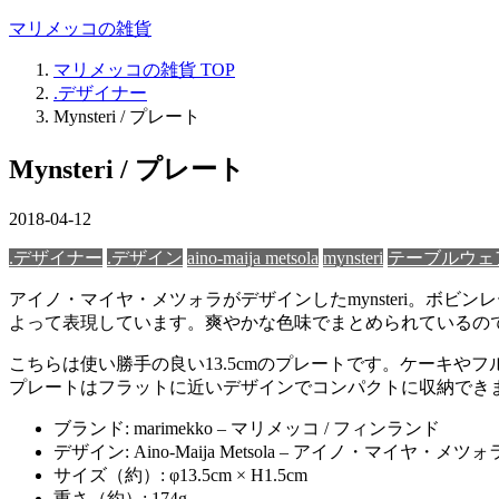
マリメッコの雑貨
マリメッコの雑貨
TOP
.デザイナー
Mynsteri / プレート
Mynsteri / プレート
2018-04-12
.デザイナー
.デザイン
aino-maija metsola
mynsteri
テーブルウェ
アイノ・マイヤ・メツォラがデザインしたmynsteri。ボ
よって表現しています。爽やかな色味でまとめられているの
こちらは使い勝手の良い13.5cmのプレートです。ケーキ
プレートはフラットに近いデザインでコンパクトに収納でき
ブランド: marimekko – マリメッコ / フィンランド
デザイン: Aino-Maija Metsola – アイノ・マイヤ・メツォ
サイズ（約）: φ13.5cm × H1.5cm
重さ（約）: 174g