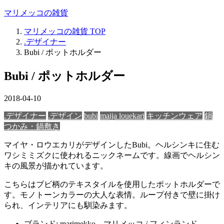
マリメッコの雑貨
マリメッコの雑貨
TOP
.デザイナー
Bubi / ポットホルダー
Bubi / ポットホルダー
2018-04-10
.デザイナー
.デザイン
bubi
maija louekari
キッチンウェア
鍋
つかみ・鍋敷き
マイヤ・ロウエカリがデザインしたBubi。ヘルシンキに住む
ワシミミズクに使われるニックネームです。線画でヘルシン
キの風景が描かれています。
こちらはブビ柄のテキスタイルを使用したポットホルダーで
す。モノトーンカラーの大人な表情。ループ付きで壁に掛け
られ、インテリアにも馴染みます。
ブランド: marimekko – マリメッコ / フィンランド