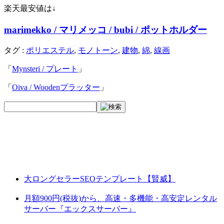
楽天最安値は↓
marimekko / マリメッコ / bubi / ポットホルダー
タグ :
ポリエステル
,
モノトーン
,
建物
,
綿
,
線画
「
Mynsteri / プレート
」
「
Oiva / Woodenプラッター
」
大ロングセラーSEOテンプレート【賢威】
月額900円(税抜)から、高速・多機能・高安定レンタル
サーバー『エックスサーバー』