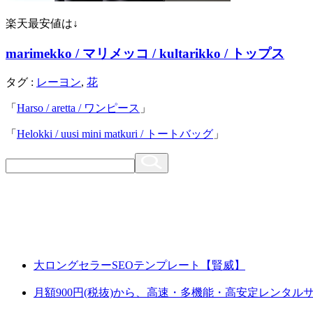
楽天最安値は↓
marimekko / マリメッコ / kultarikko / トップス
タグ :
レーヨン
,
花
「
Harso / aretta / ワンピース
」
「
Helokki / uusi mini matkuri / トートバッグ
」
大ロングセラーSEOテンプレート【賢威】
月額900円(税抜)から、高速・多機能・高安定レンタ