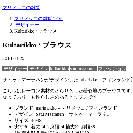
マリメッコの雑貨
マリメッコの雑貨
TOP
.デザイナー
Kultarikko / ブラウス
Kultarikko / ブラウス
2018-03-25
.デザイナー
.デザイン
kultarikko
satu maaranen
ファッション
サトゥ・マーラネンがデザインしたkultarikko。フィ
こちらはレーヨン素材のさらりとした着心地のブラウスです
なっており、女性らしさのあるトップスです。
ブランド: marimekko – マリメッコ / フィンランド
デザイン: Satu Maaranen – サトゥ・マーラネン
サイズ: 36/38
実寸36: 着丈54.5 身幅94 袖丈62 肩幅38
38: 着丈55.5 身幅98 袖丈62.5 肩幅39