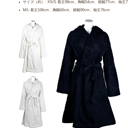
サイズ（約）: XS/S 着丈99cm、胸幅54cm、裾幅77cm、袖丈7
M/L 着丈106cm、胸幅60cm、裾幅90cm、袖丈76cm