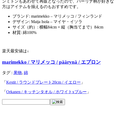
ンミトンもあわせて再販となったので、パーリナ柄が好きな
方はアイテムを揃えるのもおすすめです。
ブランド: marimekko – マリメッコ / フィンランド
デザイン: Maija Isola – マイヤ・イソラ
サイズ（約）: 横幅84cm × 縦（胸当てまで）84cm
材質: 綿100%
楽天最安値は↓
marimekko / マリメッコ / päärynä / エプロン
タグ :
果物
,
綿
「
Kestit / ラウンドプレート20cm / イエロー
」
「
Orkanen / キッチンタオル / ホワイトxブルー
」