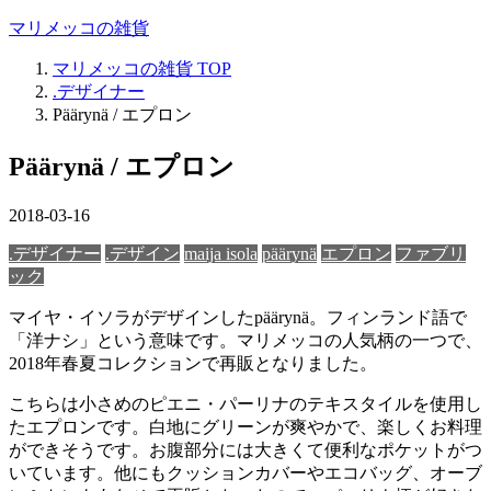
マリメッコの雑貨
マリメッコの雑貨
TOP
.デザイナー
Päärynä / エプロン
Päärynä / エプロン
2018-03-16
.デザイナー
.デザイン
maija isola
päärynä
エプロン
ファブリ
ック
マイヤ・イソラがデザインしたpäärynä。フィンランド語で
「洋ナシ」という意味です。マリメッコの人気柄の一つで、
2018年春夏コレクションで再販となりました。
こちらは小さめのピエニ・パーリナのテキスタイルを使用し
たエプロンです。白地にグリーンが爽やかで、楽しくお料理
ができそうです。お腹部分には大きくて便利なポケットがつ
いています。他にもクッションカバーやエコバッグ、オーブ