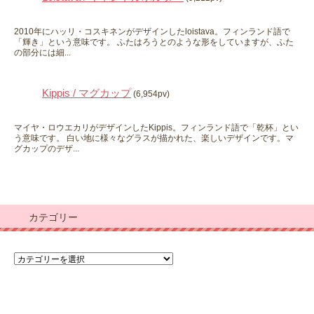
2010年にハッリ・コスキネンがデザインしたloistava。フィンランド語で
「輝き」という意味です。 ふたはろうとのような形をしていますが、ふた
の部分には細...
Kippis / マグカップ
(6,954pv)
マイヤ・ロウエカリがデザインしたKippis。フィンランド語で「乾杯」とい
う意味です。 白い地に様々なグラスが描かれた、楽しいデザインです。マ
グカップのデザ...
カテゴリー
カ
テ
ゴ
リ
ー