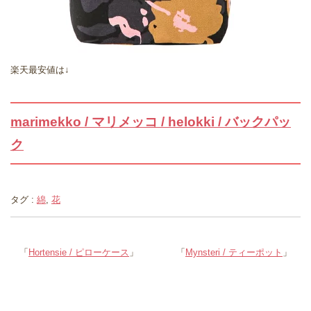
楽天最安値は↓
marimekko / マリメッコ / helokki / バックパッ
ク
タグ :
綿
,
花
「
Hortensie / ピローケース
」
「
Mynsteri / ティーポット
」