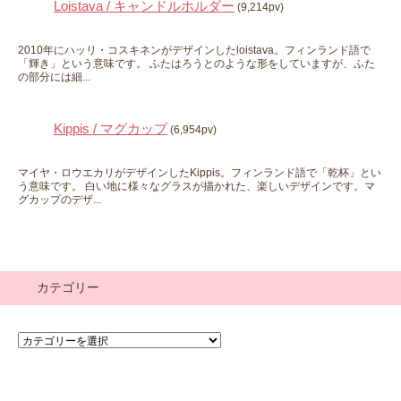
Loistava / キャンドルホルダー
(9,214pv)
2010年にハッリ・コスキネンがデザインしたloistava。フィンランド語で
「輝き」という意味です。 ふたはろうとのような形をしていますが、ふた
の部分には細...
Kippis / マグカップ
(6,954pv)
マイヤ・ロウエカリがデザインしたKippis。フィンランド語で「乾杯」とい
う意味です。 白い地に様々なグラスが描かれた、楽しいデザインです。マ
グカップのデザ...
カテゴリー
カ
テ
ゴ
リ
ー