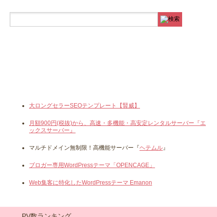
大ロングセラーSEOテンプレート【賢威】
月額900円(税抜)から、高速・多機能・高安定レンタルサーバー『エ
ックスサーバー』
マルチドメイン無制限！高機能サーバー『
ヘテムル
』
ブロガー専用WordPressテーマ「OPENCAGE」
Web集客に特化したWordPressテーマ Emanon
PV数ランキング