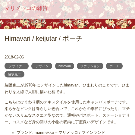
マリメッコの雑貨
マリメッコの雑貨
TOP
.デザイナー
Himavari / keijutar / ポーチ
2018-02-06
.デザイナー
.デザイン
himavari
ファッション
ポーチ
脇坂克二
脇阪克二が1970年にデザインしたhimavari。ひまわりのことです。ひま
わりを太線で大胆に描いた柄です。
こちらはひまわり柄のテキスタイルを使用したキャンバスポーチです。
柔らかなピンクは春らしい色合いで、これからの季節にぴったり。マチ
がないスリムなスクエア型なので、通帳やパスポート、ステーショナリ
ー、コスメなど身の回りの小物の収納に丁度良いデザインです。
ブランド: marimekko – マリメッコ / フィンランド