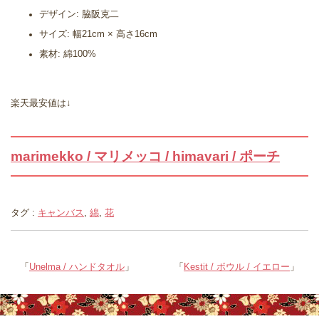
デザイン: 脇阪克二
サイズ: 幅21cm × 高さ16cm
素材: 綿100%
楽天最安値は↓
marimekko / マリメッコ / himavari / ポーチ
タグ :
キャンバス
,
綿
,
花
「
Unelma / ハンドタオル
」
「
Kestit / ボウル / イエロー
」