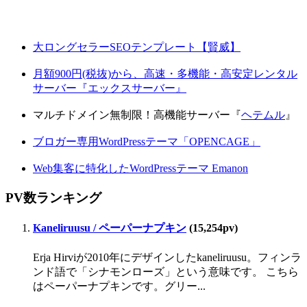
大ロングセラーSEOテンプレート【賢威】
月額900円(税抜)から、高速・多機能・高安定レンタル
サーバー『エックスサーバー』
マルチドメイン無制限！高機能サーバー『
ヘテムル
』
ブロガー専用WordPressテーマ「OPENCAGE」
Web集客に特化したWordPressテーマ Emanon
PV数ランキング
Kaneliruusu / ペーパーナプキン
(15,254pv)
Erja Hirviが2010年にデザインしたkaneliruusu。フィンラ
ンド語で「シナモンローズ」という意味です。 こちら
はペーパーナプキンです。グリー...