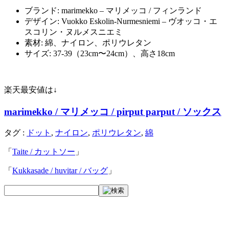
ブランド: marimekko – マリメッコ / フィンランド
デザイン: Vuokko Eskolin-Nurmesniemi – ヴオッコ・エ
スコリン・ヌルメスニエミ
素材: 綿、ナイロン、ポリウレタン
サイズ: 37-39（23cm〜24cm）、高さ18cm
楽天最安値は↓
marimekko / マリメッコ / pirput parput / ソックス
タグ :
ドット
,
ナイロン
,
ポリウレタン
,
綿
「
Taite / カットソー
」
「
Kukkasade / huvitar / バッグ
」