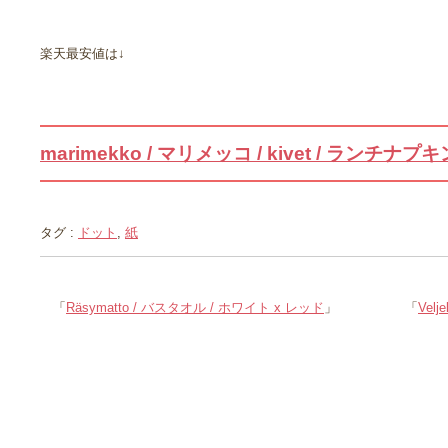
楽天最安値は↓
marimekko / マリメッコ / kivet / ランチナプキ
タグ :
ドット
,
紙
「
Räsymatto / バスタオル / ホワイト x レッド
」
「
Vel