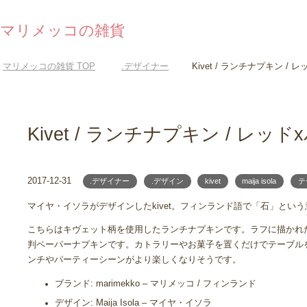
マリメッコの雑貨
マリメッコの雑貨
TOP
.デザイナー
Kivet / ランチナプキン /
Kivet / ランチナプキン / レッ
2017-12-31
.デザイナー
.デザイン
kivet
maija isola
テ
マイヤ・イソラがデザインしたkivet。フィンランド語で「石」とい
こちらはキヴェット柄を使用したランチナプキンです。ラフに描かれ
判ペーパーナプキンです。カトラリーやお菓子を置くだけでテーブル
ンチやパーティーシーンがより楽しくなりそうです。
ブランド: marimekko – マリメッコ / フィンランド
デザイン: Maija Isola – マイヤ・イソラ