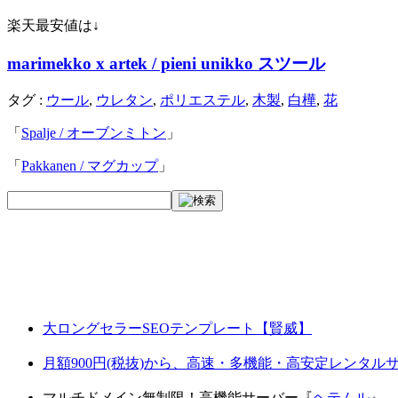
楽天最安値は↓
marimekko x artek / pieni unikko スツール
タグ :
ウール
,
ウレタン
,
ポリエステル
,
木製
,
白樺
,
花
「
Spalje / オーブンミトン
」
「
Pakkanen / マグカップ
」
大ロングセラーSEOテンプレート【賢威】
月額900円(税抜)から、高速・多機能・高安定レンタ
マルチドメイン無制限！高機能サーバー『
ヘテムル
』