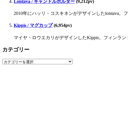
Loistava / キャンドルホルダー
(9,212pv)
2010年にハッリ・コスキネンがデザインしたloista
Kippis / マグカップ
(6,954pv)
マイヤ・ロウエカリがデザインしたKippis。フィンラ
カテゴリー
カ
テ
ゴ
リ
ー