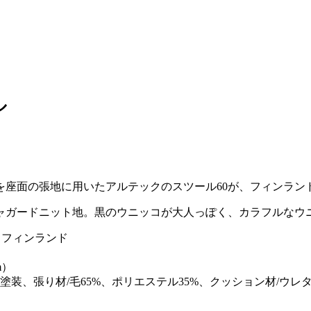
ル
座面の張地に用いたアルテックのスツール60が、フィンランド
ャガードニット地。黒のウニッコが大人っぽく、カラフルなウ
ク / フィンランド
m）
ー塗装、張り材/毛65%、ポリエステル35%、クッション材/ウレ