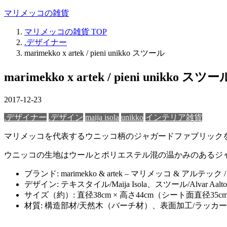
マリメッコの雑貨
マリメッコの雑貨
TOP
.デザイナー
marimekko x artek / pieni unikko スツール
marimekko x artek / pieni unikko スツー
2017-12-23
.デザイナー
.デザイン
maija isola
unikko
インテリア雑貨
マリメッコを代表するウニッコ柄のジャガードファブリックを
ウニッコの生地はウールとポリエステル混の温かみのあるジ
ブランド: marimekko & artek – マリメッコ & アルテッ
デザイン: テキスタイル/Maija Isola、スツール/Alvar Aalto
サイズ（約）: 直径38cm × 高さ44cm（シート面直径35c
材質: 構造部材/天然木（バーチ材）、表面加工/ラッカ