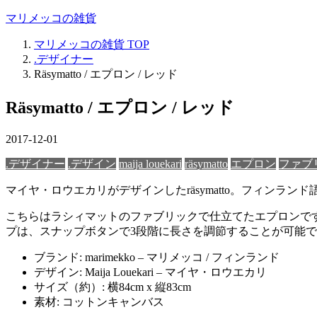
マリメッコの雑貨
マリメッコの雑貨
TOP
.デザイナー
Räsymatto / エプロン / レッド
Räsymatto / エプロン / レッド
2017-12-01
.デザイナー
.デザイン
maija louekari
räsymatto
エプロン
ファブ
マイヤ・ロウエカリがデザインしたräsymatto。フィン
こちらはラシィマットのファブリックで仕立てたエプロンです
プは、スナップボタンで3段階に長さを調節することが可能
ブランド: marimekko – マリメッコ / フィンランド
デザイン: Maija Louekari – マイヤ・ロウエカリ
サイズ（約）: 横84cm x 縦83cm
素材: コットンキャンバス