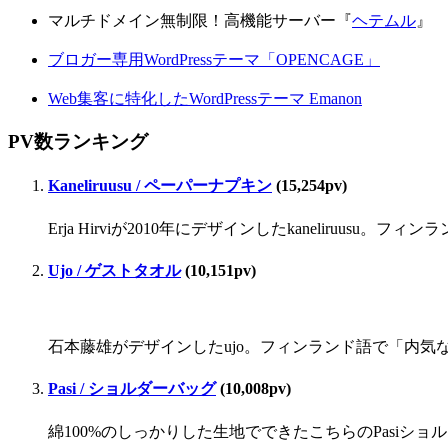
マルチドメイン無制限！高機能サーバー『
ヘテムル
』
ブロガー専用WordPressテーマ「OPENCAGE」
Web集客に特化したWordPressテーマ Emanon
PV数ランキング
Kaneliruusu / ペーパーナプキン
(15,254pv)
Erja Hirviが2010年にデザインしたkaneliru
Ujo / ゲストタオル
(10,151pv)
石本藤雄がデザインしたujo。フィンランド語で「内気な」
Pasi / ショルダーバッグ
(10,008pv)
綿100%のしっかりした生地でできたこちらのPasiシ