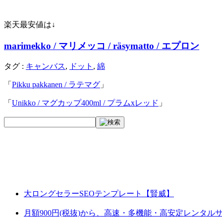
楽天最安値は↓
marimekko / マリメッコ / räsymatto / エプロン
タグ :
キャンバス
,
ドット
,
綿
「
Pikku pakkanen / ラテマグ
」
「
Unikko / マグカップ400ml / プラムxレッド
」
大ロングセラーSEOテンプレート【賢威】
月額900円(税抜)から、高速・多機能・高安定レンタ