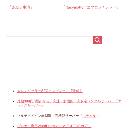
「
Bubi / 生地
」
「
Räsymatto / エプロン / レッド
」
大ロングセラーSEOテンプレート【賢威】
月額900円(税抜)から、高速・多機能・高安定レンタルサーバー『エ
ックスサーバー』
マルチドメイン無制限！高機能サーバー『
ヘテムル
』
ブロガー専用WordPressテーマ「OPENCAGE」