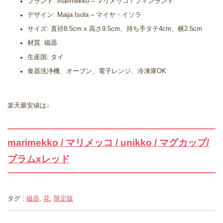
ブランド: marimekko – マリメッコ / フィンランド
デザイン: Maija Isola – マイヤ・イソラ
サイズ: 直径8.5cm x 高さ9.5cm、持ち手タテ4cm、横2.5cm
材質: 磁器
生産国: タイ
食器洗浄機、オーブン、電子レンジ、冷凍庫OK
楽天最安値は↓
marimekko / マリメッコ / unikko / マグカップ/
プラムxレッド
タグ :
磁器
,
花
,
限定版