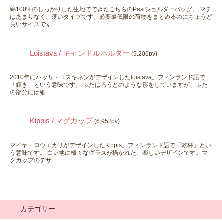
綿100%のしっかりした生地でできたこちらのPasiショルダーバッグ。 マチ
はあまりなく、薄いタイプです。必要最低限の荷物をまとめるのにちょうど
良いサイズです...
Loistava / キャンドルホルダー
(9,206pv)
2010年にハッリ・コスキネンがデザインしたloistava。フィンランド語で
「輝き」という意味です。 ふたはろうとのような形をしていますが、ふた
の部分には細...
Kippis / マグカップ
(6,952pv)
マイヤ・ロウエカリがデザインしたKippis。フィンランド語で「乾杯」とい
う意味です。 白い地に様々なグラスが描かれた、楽しいデザインです。マ
グカップのデザ...
カテゴリー