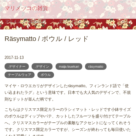
マリメッコの雑貨
マリメッコの雑貨
TOP
.デザイナー
Räsymatto / ボウル / レッド
2017-11-13
.デザイナー
.デザイン
maija louekari
räsymatto
テーブルウェア
ボウル
マイヤ・ロウエカリがデザインしたräsymatto。フィンランド語で「使
い込まれたラグ」という意味です。日本でも大人気のデザインで、不規
則なドットが並んだ柄です。
こちらはクリスマス限定カラーのラシィマット・レッドです小鉢サイズ
のボウルはディップやパテ、カットしたフルーツを盛り付けてテーブル
へ。クリスマスカラーがテーブルの素敵なアクセントになってくれそう
です。クリスマス限定カラーですが、シーズンが終わっても毎日使いた