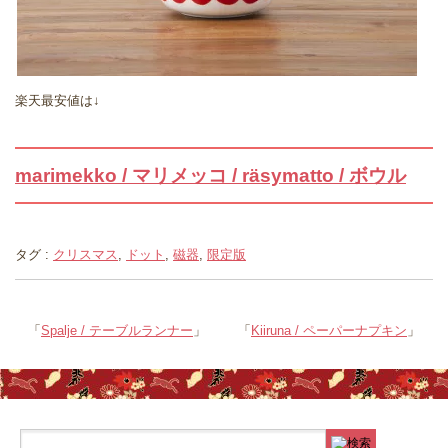
楽天最安値は↓
marimekko / マリメッコ / räsymatto / ボウル
タグ :
クリスマス
,
ドット
,
磁器
,
限定版
「
Spalje / テーブルランナー
」
「
Kiiruna / ペーパーナプキン
」