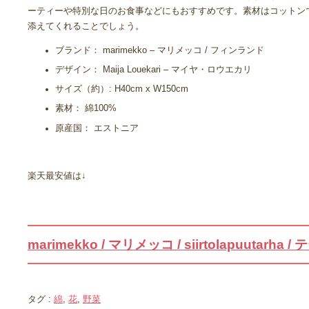
ーティーや特別な日のお食事などにもおすすめです。素材はコットン
添えてくれることでしょう。
ブランド： marimekko – マリメッコ / フィンランド
デザイン： Maija Louekari – マイヤ・ロウエカリ
サイズ（約）: H40cm x W150cm
素材： 綿100%
原産国： エストニア
楽天最安値は↓
marimekko / マリメッコ / siirtolapuutarh
タグ :
綿
,
花
,
野菜