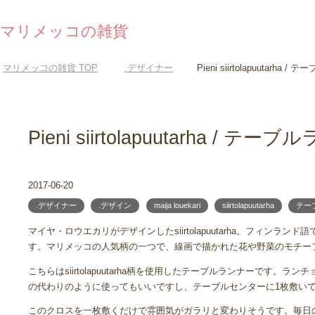
マリメッコの雑貨
マリメッコの雑貨
TOP
.デザイナー
Pieni siirtolapuutarha 
Pieni siirtolapuutarha / テ
2017-06-20
.デザイナー
.デザイン
maija louekari
siirtolapuutarha
テー
マイヤ・ロウエカリがデザインしたsiirtolapuutarha。フィンラン
す。マリメッコの人気柄の一つで、線画で描かれた花や野菜のモチー
こちらはsiirtolapuutarha柄を使用したテーブルランナーです。ラ
の代わりのように使ってもいいですし、テーブルセンターに1枚敷い
このクロスを一枚敷くだけで雰囲気がガラリと変わりそうです。毎日