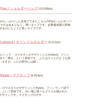
Pasi / ショルダーバッグ
(10,008pv)
0%のしっかりした生地でできたこちらのPasiショルダーバ
 マチはあまりなく、薄いタイプです。必要最低限の荷物
めるのにちょうど良いサイズです...
Loistava / キャンドルホルダー
(9,212pv)
0年にハッリ・コスキネンがデザインしたloistava。フィン
語で「輝き」という意味です。 ふたはろうとのような形
いますが、ふたの部分には細...
Kippis / マグカップ
(6,954pv)
・ロウエカリがデザインしたKippis。フィンランド語で
」という意味です。 白い地に様々なグラスが描かれた、
デザインです。マグカップのデザ...