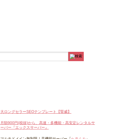
大ロングセラーSEOテンプレート【賢威】
月額900円(税抜)から、高速・多機能・高安定レンタルサ
ーバー『エックスサーバー』
マルチドメイン無制限！高機能サーバー『
ヘテムル
』