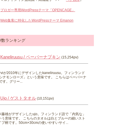
ブロガー専用WordPressテーマ「OPENCAGE」
Web集客に特化したWordPressテーマ Emanon
V数ランキング
Kaneliruusu / ペーパーナプキン
(15,254pv)
 Hirviが2010年にデザインしたkaneliruusu。フィンランド
シナモンローズ」という意味です。 こちらはペーパーナ
す。グリー...
Ujo / ゲストタオル
(10,151pv)
本藤雄がデザインしたujo。フィンランド語で「内気な」
いう意味です。 こちらのタオルは白とブルーの細いスト
プ柄です。50cm×30cmの使いやすいサイ...