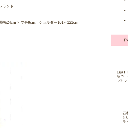
フィンランド
横幅24cm × マチ9cm、ショルダー101～121cm
P
Erja
語で「
プキンで
石
と
ライ