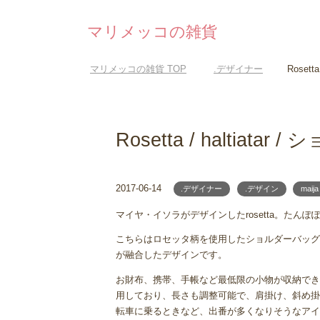
マリメッコの雑貨
マリメッコの雑貨
TOP
.デザイナー
Rosett
Rosetta / haltiata
2017-06-14
.デザイナー
.デザイン
maija
マイヤ・イソラがデザインしたrosetta。たんぽ
こちらはロセッタ柄を使用したショルダーバッグ
が融合したデザインです。
お財布、携帯、手帳など最低限の小物が収納でき
用しており、長さも調整可能で、肩掛け、斜め掛
転車に乗るときなど、出番が多くなりそうなアイ