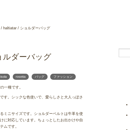
a / haltiatar / ショルダーバッグ
r / ショルダーバッグ
 isola
rosetta
バッグ
ファッション
ぽの一種です。
です。シックな色使いで、愛らしさと大人っぽさ
るミニサイズです。ショルダーベルトは牛革を使
けに対応しています。ちょっとしたお出かけや自
テムです。