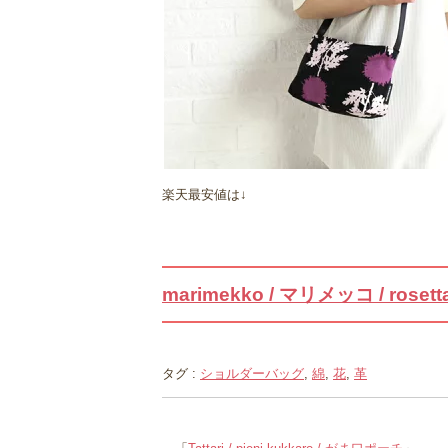
楽天最安値は↓
marimekko / マリメッコ / ros
タグ :
ショルダーバッグ
,
綿
,
花
,
革