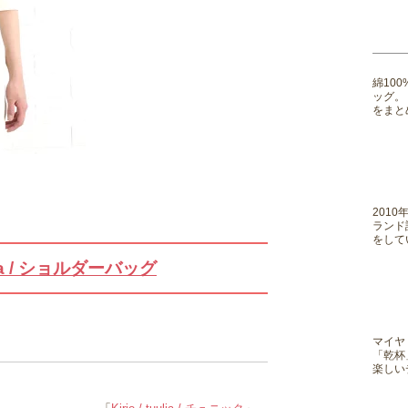
綿10
ッグ。
をまと
201
ランド
をして
etta / ショルダーバッグ
マイヤ
「乾杯
楽しい