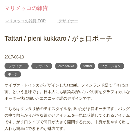
マリメッコの雑貨
マリメッコの雑貨
TOP
.デザイナー
Tattari / pieni kukkaro / がま口ポーチ
2017-06-13
.デザイナー
.デザイン
oiva toikka
tattari
ファッション
ポーチ
オイヴァ・トイッカがデザインしたtattari。フィンランド語で「そばの
実」という意味です。日本人にも馴染み深いソバの実をグラフィカルな
ボーダー状に描いたエスニック調のデザインです。
こちらはタッタリ柄のテキスタイルを用いたがま口ポーチです。バッグ
の中で散らかりがちな細かいアイテムを一気に収納してくれるアイテム
です。がま口タイプで間口が大きく開閉するため、中身が見やすく出し
入れも簡単にできるのが魅力です。