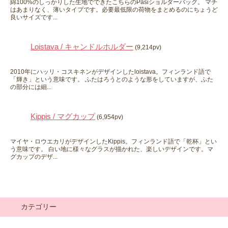
綿100%のしっかりした生地でできたこちらのPasiショルダーバッグ。 マチ
はあまりなく、薄いタイプです。必要最低限の荷物をまとめるのにちょうど
良いサイズです...
Loistava / キャンドルホルダー
(9,214pv)
2010年にハッリ・コスキネンがデザインしたloistava。フィンランド語で
「輝き」という意味です。 ふたはろうとのような形をしていますが、ふた
の部分には細...
Kippis / マグカップ
(6,954pv)
マイヤ・ロウエカリがデザインしたKippis。フィンランド語で「乾杯」とい
う意味です。 白い地に様々なグラスが描かれた、楽しいデザインです。マ
グカップのデザ...
カテゴリー