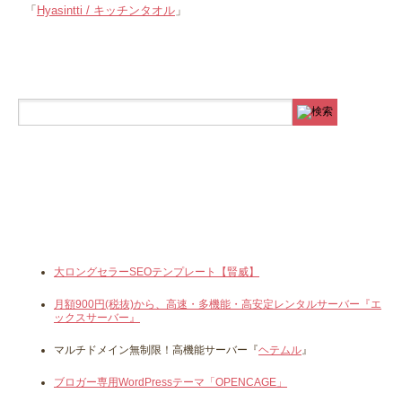
「
Hyasintti / キッチンタオル
」
大ロングセラーSEOテンプレート【賢威】
月額900円(税抜)から、高速・多機能・高安定レンタルサーバー『エ
ックスサーバー』
マルチドメイン無制限！高機能サーバー『
ヘテムル
』
ブロガー専用WordPressテーマ「OPENCAGE」