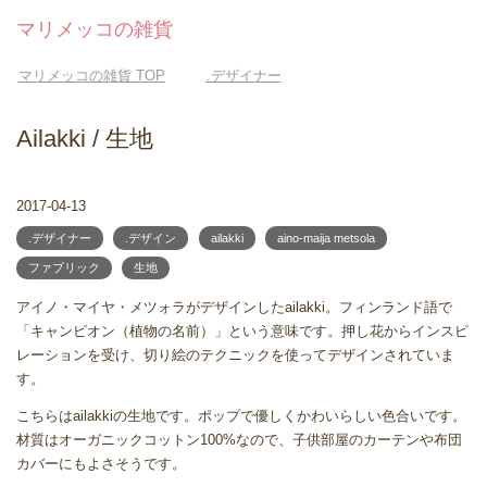
マリメッコの雑貨
マリメッコの雑貨
TOP
.デザイナー
Ailakki / 生地
2017-04-13
.デザイナー
.デザイン
ailakki
aino-maija metsola
ファブリック
生地
アイノ・マイヤ・メツォラがデザインしたailakki。フィンランド語で
「キャンピオン（植物の名前）」という意味です。押し花からインスピ
レーションを受け、切り絵のテクニックを使ってデザインされていま
す。
こちらはailakkiの生地です。ポップで優しくかわいらしい色合いです。
材質はオーガニックコットン100%なので、子供部屋のカーテンや布団
カバーにもよさそうです。