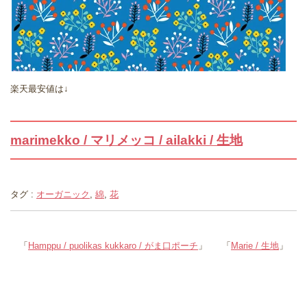
楽天最安値は↓
marimekko / マリメッコ / ailakki / 生地
タグ :
オーガニック
,
綿
,
花
「
Hamppu / puolikas kukkaro / がま口ポーチ
」
「
Marie / 生地
」