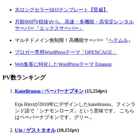
大ロングセラーSEOテンプレート【賢威】
月額900円(税抜)から、高速・多機能・高安定レンタル
サーバー『エックスサーバー』
マルチドメイン無制限！高機能サーバー『
ヘテムル
』
ブロガー専用WordPressテーマ「OPENCAGE」
Web集客に特化したWordPressテーマ Emanon
PV数ランキング
Kaneliruusu / ペーパーナプキン
(15,254pv)
Erja Hirviが2010年にデザインしたkaneliruusu。フィンラ
ンド語で「シナモンローズ」という意味です。 こちら
はペーパーナプキンです。グリー...
Ujo / ゲストタオル
(10,151pv)