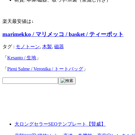
楽天最安値は↓
marimekko / マリメッコ / basket / ティーポット
タグ :
モノトーン
,
木製
,
磁器
「
Kesanto / 生地
」
「
Pieni Salme / Veronika / トートバッグ
」
大ロングセラーSEOテンプレート【賢威】