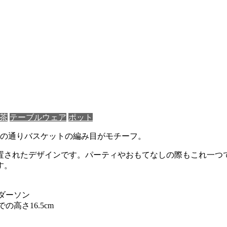
茶
テーブルウェア
ポット
の名の通りバスケットの編み目がモチーフ。
置されたデザインです。パーティやおもてなしの際もこれ一つ
す。
アンダーソン
での高さ16.5cm