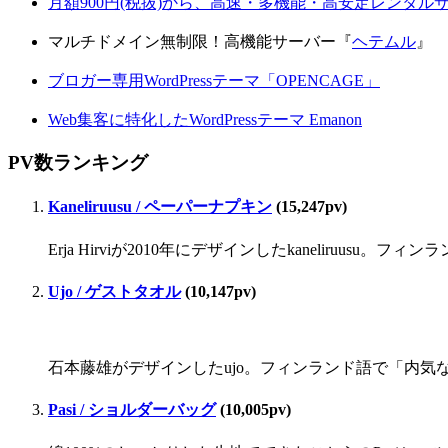
月額900円(税抜)から、高速・多機能・高安定レンタ
マルチドメイン無制限！高機能サーバー『
ヘテムル
』
ブロガー専用WordPressテーマ「OPENCAGE」
Web集客に特化したWordPressテーマ Emanon
PV数ランキング
Kaneliruusu / ペーパーナプキン
(15,247pv)
Erja Hirviが2010年にデザインしたkaneliru
Ujo / ゲストタオル
(10,147pv)
石本藤雄がデザインしたujo。フィンランド語で「内気な」
Pasi / ショルダーバッグ
(10,005pv)