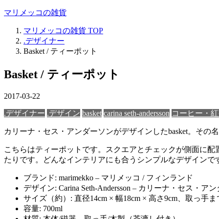
マリメッコの雑貨
マリメッコの雑貨
TOP
.デザイナー
Basket / ティーポット
Basket / ティーポット
2017-03-22
.デザイナー
.デザイン
basket
carina seth-andersson
コーヒー・紅
カリーナ・セス・アンダーソンがデザインしたbasket。そ
こちらはティーポットです。スクエアとチェックが側面に配
たりです。どんなインテリアにも合うシンプルなデザインで
ブランド: marimekko – マリメッコ / フィンランド
デザイン: Carina Seth-Andersson – カリーナ・セス・
サイズ（約）: 直径14cm × 幅18cm × 高さ9cm、取っ手ま
容量: 700ml
材質: 本体/磁器、取っ手/木製（茶漉し付き）