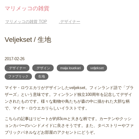
マリメッコの雑貨
マリメッコの雑貨
TOP
.デザイナー
Veljekset / 生地
2017-02-26
.デザイナー
.デザイン
maija louekari
veljekset
ファブリック
生地
マイヤ・ロウエカリがデザインしたveljekset。フィンランド語で「ブラ
ザーズ」という意味です。フィンランド独立100周年を記念してデザイ
ンされたものです。様々な動物や鳥たちが森の中に描かれた大胆な柄
で、マイヤ・ロウエカリらしいイラストです。
こちらの記事はリピートが約83cmと大きな柄です。カーテンやクッシ
ョンカバーのハンドメイドに良さそうです。また、タペストリーやファ
ブリックパネルなどお部屋のアクセントにどうぞ。