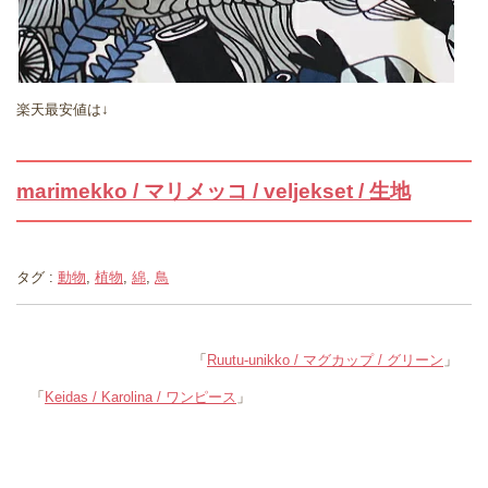
楽天最安値は↓
marimekko / マリメッコ / veljekset / 生地
タグ :
動物
,
植物
,
綿
,
鳥
「
Ruutu-unikko / マグカップ / グリーン
」
「
Keidas / Karolina / ワンピース
」