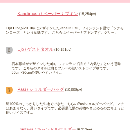
Kaneliruusu / ペーパーナプキン
(15,254pv)
Erja Hirviが2010年にデザインしたkaneliruusu。フィンランド語で「シナモ
ンローズ」という意味です。 こちらはペーパーナプキンです。グリー...
Ujo / ゲストタオル
(10,151pv)
石本藤雄がデザインしたujo。フィンランド語で「内気な」という意味
です。 こちらのタオルは白とブルーの細いストライプ柄です。
50cm×30cmの使いやすいサイ...
Pasi / ショルダーバッグ
(10,008pv)
綿100%のしっかりした生地でできたこちらのPasiショルダーバッグ。 マチ
はあまりなく、薄いタイプです。必要最低限の荷物をまとめるのにちょうど
良いサイズです...
Loistava / キャンドルホルダー
(9,212pv)