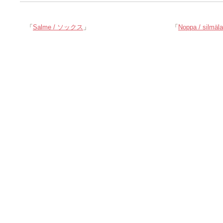
「
Salme / ソックス
」
「
Noppa / silm