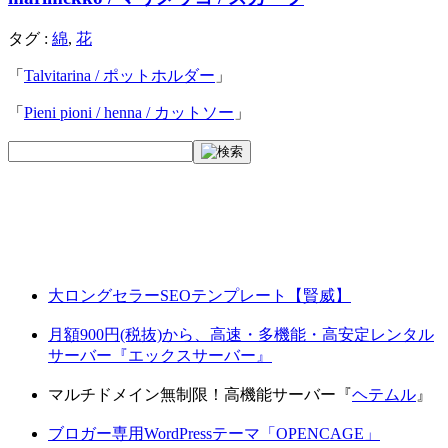
タグ :
綿
,
花
「
Talvitarina / ポットホルダー
」
「
Pieni pioni / henna / カットソー
」
大ロングセラーSEOテンプレート【賢威】
月額900円(税抜)から、高速・多機能・高安定レンタル
サーバー『エックスサーバー』
マルチドメイン無制限！高機能サーバー『
ヘテムル
』
ブロガー専用WordPressテーマ「OPENCAGE」