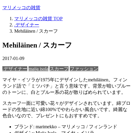
マリメッコの雑貨
マリメッコの雑貨
TOP
.デザイナー
Mehiläinen / スカーフ
Mehiläinen / スカーフ
2017-01-09
.デザイナー
maija isola
スカーフ
ファッション
マイヤ・イソラが1975年にデザインしたmehiläinen。フィン
ランド語で「ミツバチ」と言う意味です。背景が暗いブルー
のトーンに、白とブルー系の花が散りばめられています。
スカーフ一面に可愛い花々がデザインされています。綿ブロ
ードの生地に近い綿100%でやわらかい風合いです。綺麗な
色合いなので、プレゼントにもおすすめです。
ブランド: marimekko – マリメッコ / フィンランド
デザイン: Maija Isola – マイヤ・イソラ