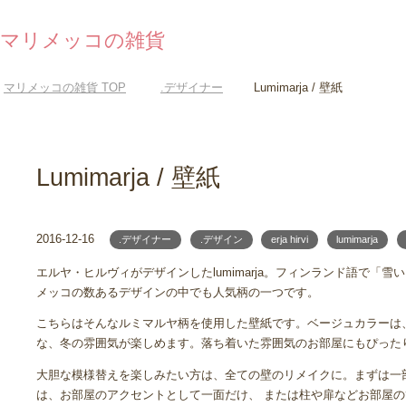
マリメッコの雑貨
マリメッコの雑貨
TOP
.デザイナー
Lumimarja / 壁紙
Lumimarja / 壁紙
2016-12-16
.デザイナー
.デザイン
erja hirvi
lumimarja
エルヤ・ヒルヴィがデザインしたlumimarja。フィンランド語で「
メッコの数あるデザインの中でも人気柄の一つです。
こちらはそんなルミマルヤ柄を使用した壁紙です。ベージュカラーは
な、冬の雰囲気が楽しめます。落ち着いた雰囲気のお部屋にもぴった
大胆な模様替えを楽しみたい方は、全ての壁のリメイクに。まずは一
は、お部屋のアクセントとして一面だけ、 または柱や扉などお部屋