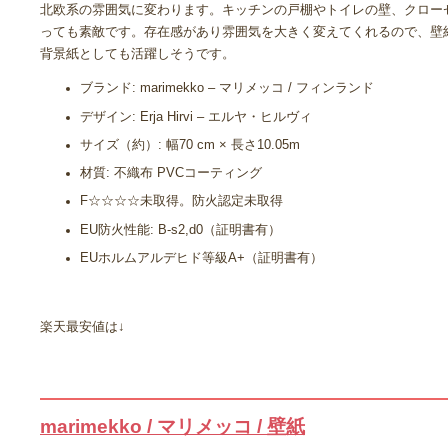
北欧系の雰囲気に変わります。キッチンの戸棚やトイレの壁、クロー
っても素敵です。存在感があり雰囲気を大きく変えてくれるので、壁
背景紙としても活躍しそうです。
ブランド: marimekko – マリメッコ / フィンランド
デザイン: Erja Hirvi – エルヤ・ヒルヴィ
サイズ（約）: 幅70 cm × 長さ10.05m
材質: 不織布 PVCコーティング
F☆☆☆☆未取得。防火認定未取得
EU防火性能: B-s2,d0（証明書有）
EUホルムアルデヒド等級A+（証明書有）
楽天最安値は↓
marimekko / マリメッコ / 壁紙